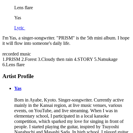
Lens flare
Yas
Lyric
I'm Yas, a singer-songwriter. "PRISM" is the 5th mini album. I hope
it will flow into someone's daily life.
recorded music
1.PRISM 2.Forest 3.Cloudy then rain 4.STORY 5.Natsukage
6.Lens flare
Artist Profile
Yas
Born in Ayabe, Kyoto. Singer-songwriter. Currently active
mainly in the Kansai region, at live music venues, various
events, on YouTube, and live streaming. When I was in
elementary school, I participated in a local karaoke
competition, which sparked my love for singing in front of
people. I started playing the guitar, inspired by Tsuyoshi
Nagabuchi and Masashi Sada. In high school, I played guitar