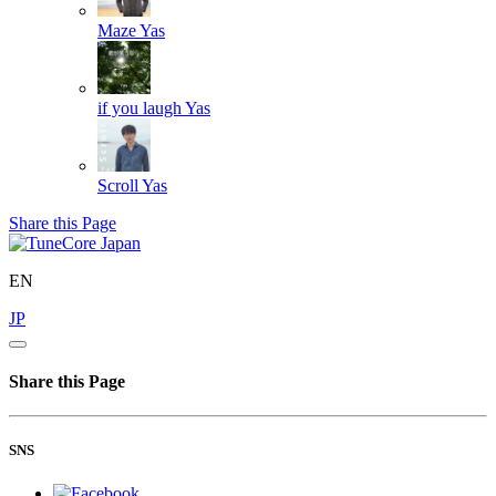
Maze
Yas
if you laugh
Yas
Scroll
Yas
Share this Page
EN
JP
Share this Page
SNS