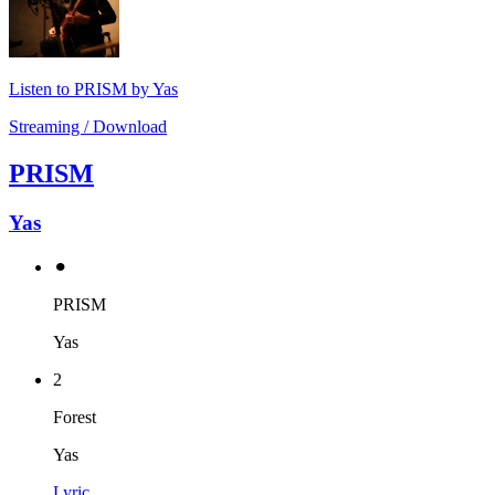
Listen to PRISM by Yas
Streaming / Download
PRISM
Yas
⚫︎
PRISM
Yas
2
Forest
Yas
Lyric