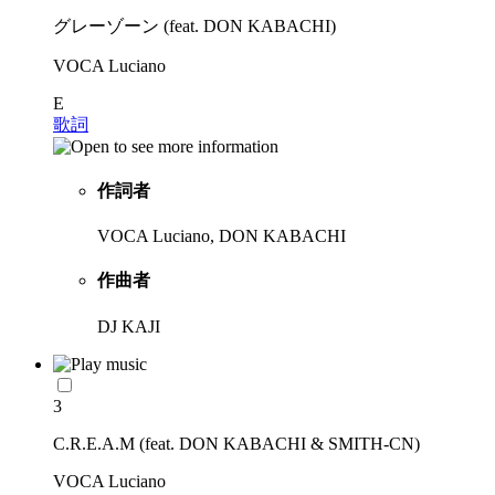
グレーゾーン (feat. DON KABACHI)
VOCA Luciano
E
歌詞
作詞者
VOCA Luciano, DON KABACHI
作曲者
DJ KAJI
3
C.R.E.A.M (feat. DON KABACHI & SMITH-CN)
VOCA Luciano