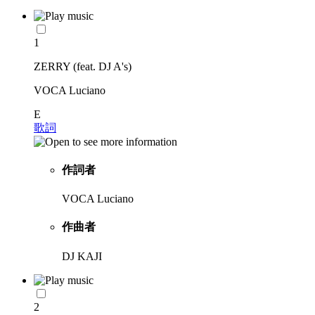
1
ZERRY (feat. DJ A's)
VOCA Luciano
E
歌詞
作詞者
VOCA Luciano
作曲者
DJ KAJI
2