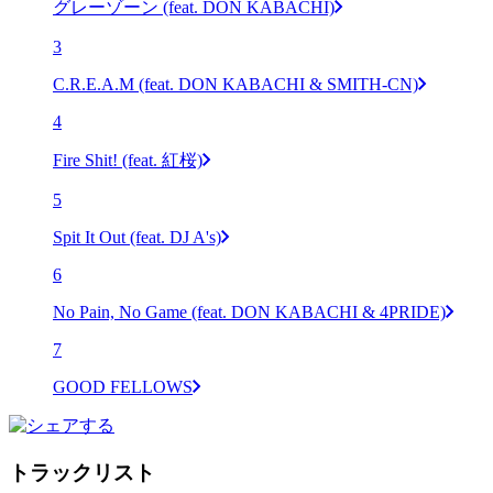
グレーゾーン (feat. DON KABACHI)
3
C.R.E.A.M (feat. DON KABACHI & SMITH-CN)
4
Fire Shit! (feat. 紅桜)
5
Spit It Out (feat. DJ A's)
6
No Pain, No Game (feat. DON KABACHI & 4PRIDE)
7
GOOD FELLOWS
トラックリスト