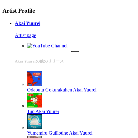
Artist Profile
Akai Yuurei
Artist page
Akai Yuureiの他のリリース
Odabutu Gokurakuhen
Akai Yuurei
1up
Akai Yuurei
Yumemiru Guillotine
Akai Yuurei