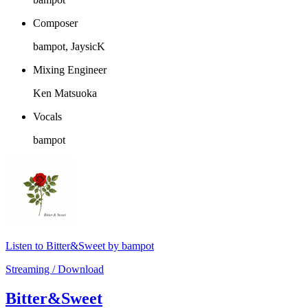
Composer
bampot, JaysicK
Mixing Engineer
Ken Matsuoka
Vocals
bampot
Listen to Bitter&Sweet by bampot
Streaming / Download
Bitter&Sweet