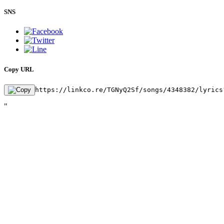
SNS
Copy URL
https://linkco.re/TGNyQ2Sf/songs/4348382/lyrics
"