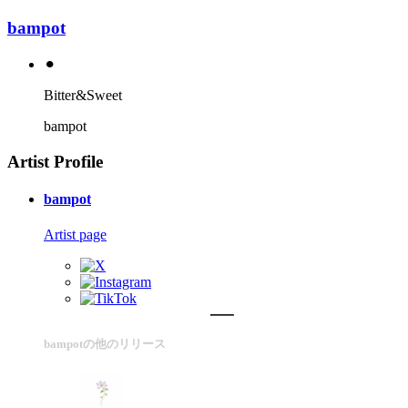
bampot
⚫︎
Bitter&Sweet
bampot
Artist Profile
bampot
Artist page
bampotの他のリリース