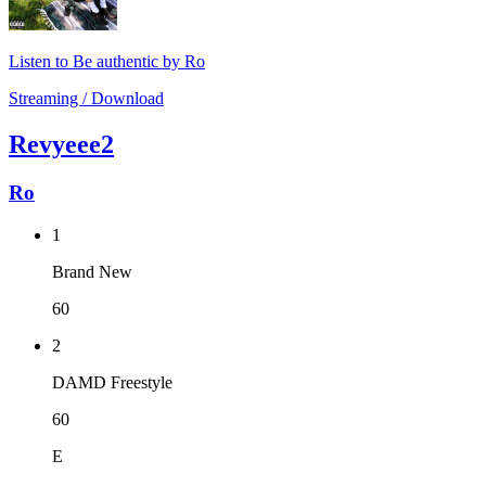
Listen to Be authentic by Ro
Streaming / Download
Revyeee2
Ro
1
Brand New
60
2
DAMD Freestyle
60
E