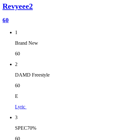
Revyeee2
60
1
Brand New
60
2
DAMD Freestyle
60
E
Lyric
3
SPEC70%
60