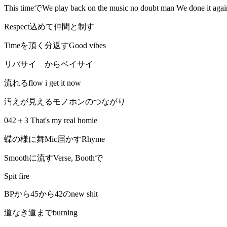
This timeでWe play back on the music no doubt man We done
Respect込めて仲間と制す
Timeを頂く分返すGood vibes
リバサイ からベイサイ
流れるflow i get it now
汚えが見えるモノホンのつながり
042＋3 That's my real homie
蝶の様に舞Mic届かすRhyme
Smoothに流すVerse, Boothで
Spit fire
BPから45から42のnew shit
道なき道までburning