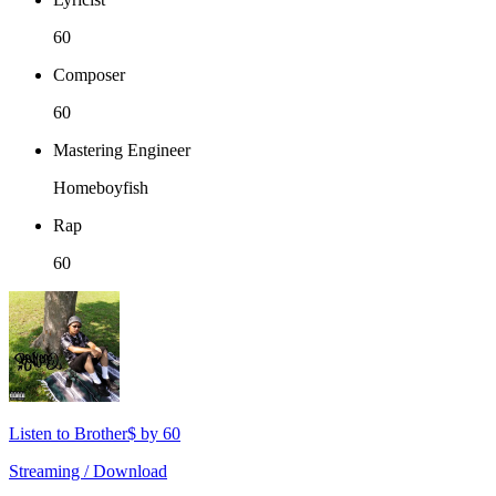
60
Composer
60
Mastering Engineer
Homeboyfish
Rap
60
Listen to Brother$ by 60
Streaming / Download