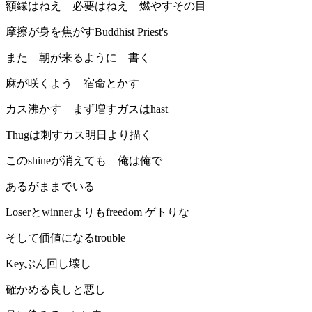
額縁はねえ 必要はねえ 燃やすその目
摩擦が身を焦がすBuddhist Priest's
また 朝が来るように 書く
麻が咲くよう 宿命とかす
カス沸かす まず増すガスはhast
Thugは刺すカス明日より描く
このshineが消えても 俺は俺で
あるがままでいる
Loserとwinnerよりもfreedom ゲトりな
そして価値になるtrouble
Keyぶん回し壊し
確かめる良しと悪し