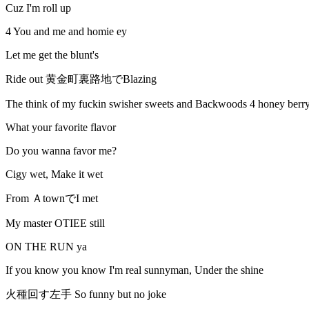
Cuz I'm roll up
4 You and me and homie ey
Let me get the blunt's
Ride out 黄金町裏路地でBlazing
The think of my fuckin swisher sweets and Backwoods 4 honey berr
What your favorite flavor
Do you wanna favor me?
Cigy wet, Make it wet
From ＡtownでI met
My master OTIEE still
ON THE RUN ya
If you know you know I'm real sunnyman, Under the shine
火種回す左手 So funny but no joke