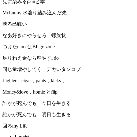
見に染みるpainと幸
Mr.bunny 水溜り踏み込んだ先
映る己戦い
なあ好きにやらせろ 螺旋状
つけたnameはBP go zone
足りねえ金なら増やすi do
同じ量増やしてく デカいタンコブ
Lighter，cigar，pants，kicks，
Money&love，homie とflip
誰かが死んでも 今日を生きる
誰かが死んでも 明日も生きる
回るmy Life
Lyricist