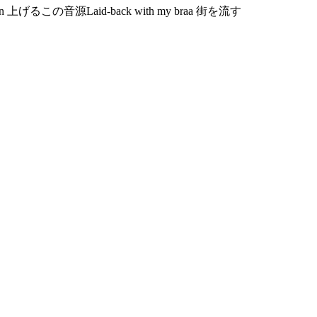
 it again 上げるこの音源Laid-back with my braa 街を流す