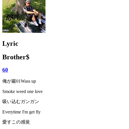
Lyric
Brother$
60
俺が巖01Wass up
Smoke weed one love
吸い込むガンガン
Everytime I'm get fly
愛すこの感覚