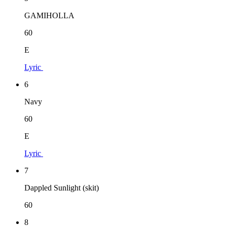
GAMIHOLLA
60
E
Lyric
6
Navy
60
E
Lyric
7
Dappled Sunlight (skit)
60
8