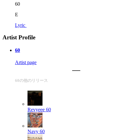
60
E
Lyric
Artist Profile
60
Artist page
60の他のリリース
Revyeee
60
Navy
60