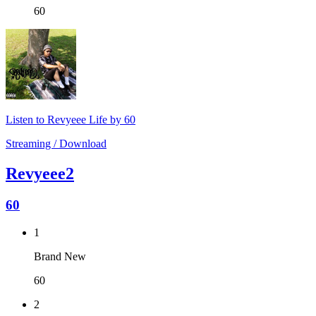
60
Listen to Revyeee Life by 60
Streaming / Download
Revyeee2
60
1
Brand New
60
2