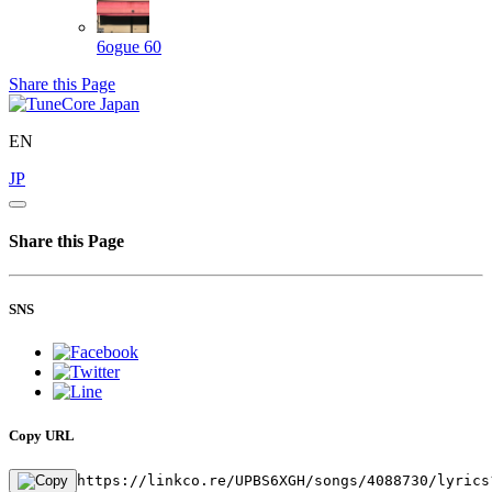
6ogue
60
Share this Page
EN
JP
Share this Page
SNS
Copy URL
https://linkco.re/UPBS6XGH/songs/4088730/lyrics