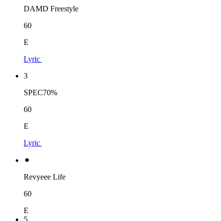
DAMD Freestyle
60
E
Lyric
3
SPEC70%
60
E
Lyric
⚫︎
Revyeee Life
60
E
5