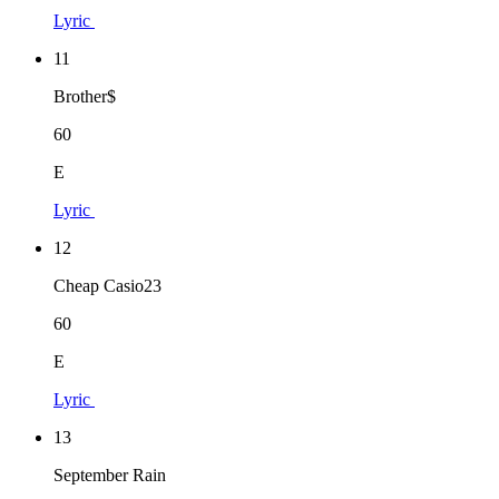
Lyric
11
Brother$
60
E
Lyric
12
Cheap Casio23
60
E
Lyric
13
September Rain