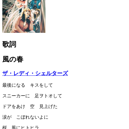
歌詞
風の春
ザ・レディ・シェルターズ
最後になる キスをして
スニーカーに 足ヲトオして
ドアをあけ 空 見上げた
涙が こぼれないよに
桜 風にヒトヒラ