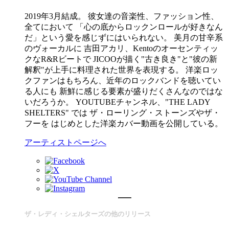
2019年3月結成。 彼女達の音楽性、ファッション性、
全てにおいて 「心の底からロックンロールが好きなん
だ」という愛を感じずにはいられない。 美月の甘辛系
のヴォーカルに 吉田アカリ、Kentoのオーセンティッ
クなR&Rビートで JICOOが描く"古き良き"と"彼の新
解釈"が上手に料理された世界を表現する。 洋楽ロッ
クファンはもちろん、近年のロックバンドを聴いてい
る人にも 新鮮に感じる要素が盛りだくさんなのではな
いだろうか。 YOUTUBEチャンネル、"THE LADY
SHELTERS" では ザ・ローリング・ストーンズやザ・
フーを はじめとした洋楽カバー動画を公開している。
アーティストページへ
ザ・レディ・シェルターズの他のリリース