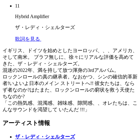
11
Hybrid Amplifier
ザ・レディ・シェルターズ
歌詞を見る
イギリス、ドイツを始めとしたヨーロッパ、、、アメリカ、
そして南米。 ブラフ無しに、徐々にリアルな評価を高めて
きた、ザ・レディ・シェルターズ。
混迷の2022年、満を持して放つ渾身の3rdアルバム。
ロックンロールの真の継承者。なおかつ、シンの確信的革新
者!いよいよ日本のメイン ストリートへ!! 彼女たちは、なら
ず者なのか?はたまた、ロックンロールの窮状を救う天使た
ちなのか?
「この熱気感、混濁感、雑味感、隙間感、、オレたちは、こ
んなサウンドを渇望して いたんだ !!!」
アーティスト情報
ザ・レディ・シェルターズ