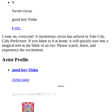
9
Sweet circus
good boy Yishu
Lyric
Come on, everyone! A mysterious circus has arrived in Toki City,
Gifu Prefecture. If you listen to it at home, it will quickly turn into a
magical tent in the blink of an eye. Please watch, listen, and
experience the excitement.
Artist Profile
good boy Yishu
Artist page
good boy Yishuの他のリリース