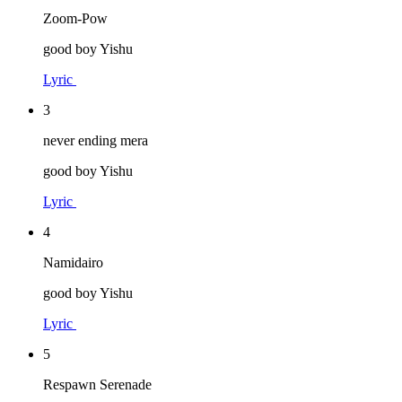
Zoom-Pow
good boy Yishu
Lyric
3
never ending mera
good boy Yishu
Lyric
4
Namidairo
good boy Yishu
Lyric
5
Respawn Serenade