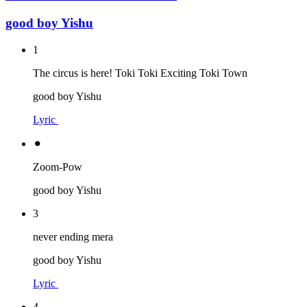
good boy Yishu
1
The circus is here! Toki Toki Exciting Toki Town
good boy Yishu
Lyric
⚫︎
Zoom-Pow
good boy Yishu
3
never ending mera
good boy Yishu
Lyric
4