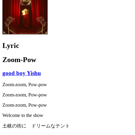
Lyric
Zoom-Pow
good boy Yishu
Zoom-zoom, Pow-pow
Zoom-zoom, Pow-pow
Zoom-zoom, Pow-pow
Welcome to the show
土岐の街に ドリームなテント