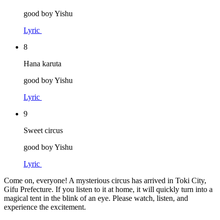
good boy Yishu
Lyric
8
Hana karuta
good boy Yishu
Lyric
9
Sweet circus
good boy Yishu
Lyric
Come on, everyone! A mysterious circus has arrived in Toki City,
Gifu Prefecture. If you listen to it at home, it will quickly turn into a
magical tent in the blink of an eye. Please watch, listen, and
experience the excitement.