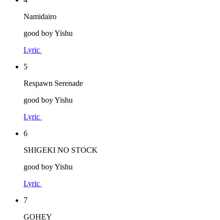
Namidairo
good boy Yishu
Lyric
5
Respawn Serenade
good boy Yishu
Lyric
6
SHIGEKI NO STOCK
good boy Yishu
Lyric
7
GOHEY