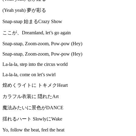
(Yeah yeah) 夢が彩る
Snap-snap 始まるCrazy Show
ここが、Dreamland, let’s go again
Snap-snap, Zoom-zoom, Pow-pow (Hey)
Snap-snap, Zoom-zoom, Pow-pow (Hey)
La-la-la, step into the circus world
La-la-la, come on let’s swirl
煌めくライトに トキメクHeart
カラフル衣装に 隠れたArt
魔法みたいに景色がDANCE
揺れるハート SlowlyにWake
Yo, follow the beat, feel the heat