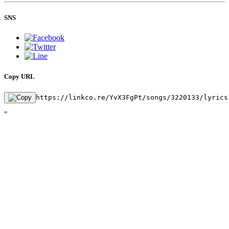
SNS
Copy URL
https://linkco.re/YvX3FgPt/songs/3220133/lyrics
"