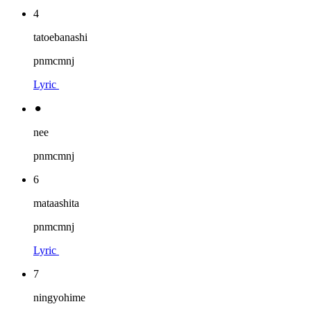
4
tatoebanashi
pnmcmnj
Lyric
⚫︎
nee
pnmcmnj
6
mataashita
pnmcmnj
Lyric
7
ningyohime