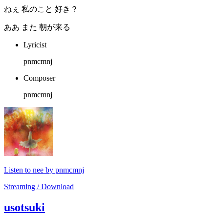
ねぇ 私のこと 好き？
ああ また 朝が来る
Lyricist
pnmcmnj
Composer
pnmcmnj
Listen to nee by pnmcmnj
Streaming / Download
usotsuki