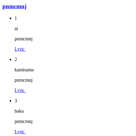
pnmcmnj
1
ai
pnmcmnj
Lyric
2
kamisama
pnmcmnj
Lyric
3
baka
pnmcmnj
Lyric