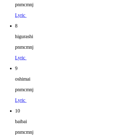
pnmcmnj
Lyric
8
higurashi
pnmcmnj
Lyric
9
oshimai
pnmcmnj
Lyric
10
baibai
pnmcmnj