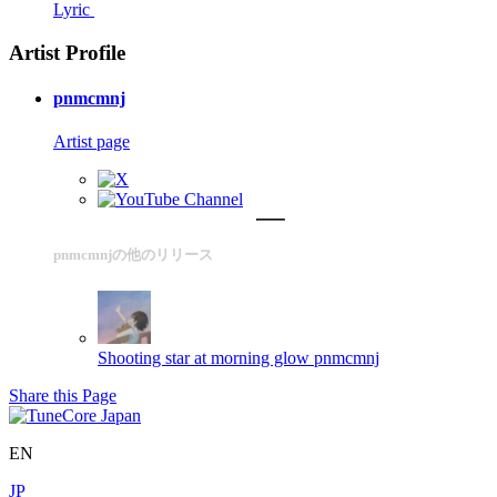
Lyric
Artist Profile
pnmcmnj
Artist page
pnmcmnjの他のリリース
Shooting star at morning glow
pnmcmnj
Share this Page
EN
JP