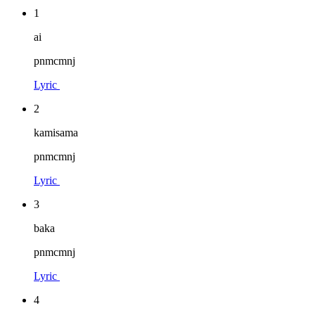
1
ai
pnmcmnj
Lyric
2
kamisama
pnmcmnj
Lyric
3
baka
pnmcmnj
Lyric
4