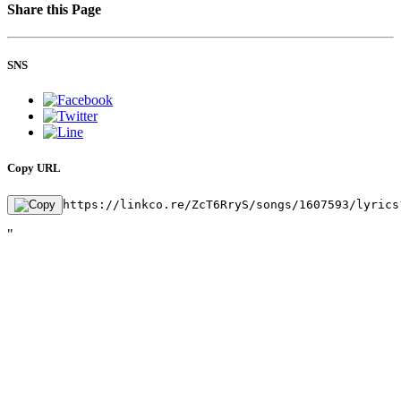
Share this Page
SNS
Copy URL
https://linkco.re/ZcT6RryS/songs/1607593/lyrics
"