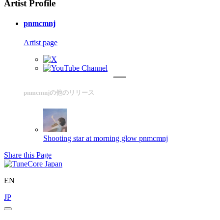
Artist Profile
pnmcmnj
Artist page
pnmcmnjの他のリリース
Shooting star at morning glow
pnmcmnj
Share this Page
EN
JP