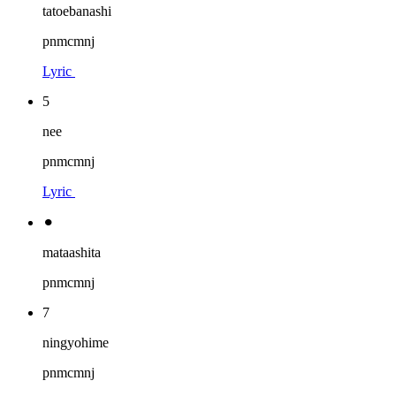
tatoebanashi
pnmcmnj
Lyric
5
nee
pnmcmnj
Lyric
⚫︎
mataashita
pnmcmnj
7
ningyohime
pnmcmnj