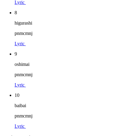
Lyric
8
higurashi
pnmcmnj
Lyric
9
oshimai
pnmcmnj
Lyric
10
baibai
pnmcmnj
Lyric