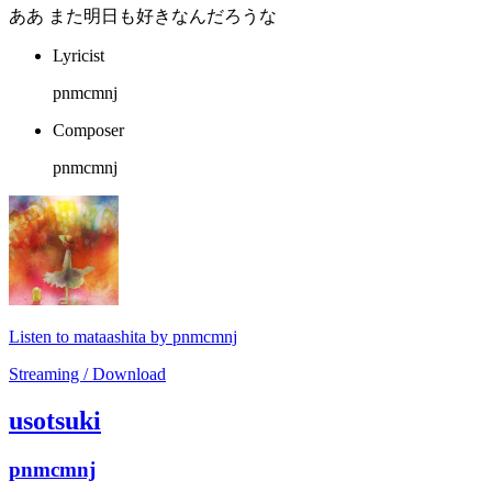
ああ また明日も好きなんだろうな
Lyricist
pnmcmnj
Composer
pnmcmnj
Listen to mataashita by pnmcmnj
Streaming / Download
usotsuki
pnmcmnj