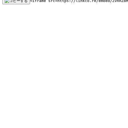
<iframe src=https://linkco.re/embed/ZvRRZb