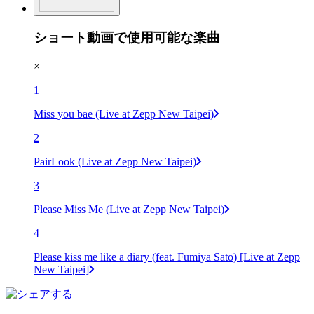
ショート動画で使用可能な楽曲
×
1
Miss you bae (Live at Zepp New Taipei)
2
PairLook (Live at Zepp New Taipei)
3
Please Miss Me (Live at Zepp New Taipei)
4
Please kiss me like a diary (feat. Fumiya Sato) [Live at Zepp
New Taipei]