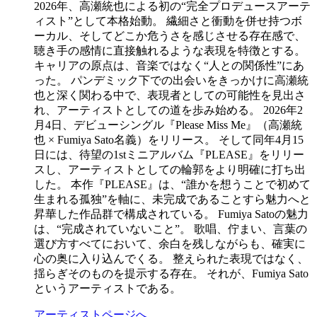
2026年、高瀬統也による初の“完全プロデュースアーテ
ィスト”として本格始動。 繊細さと衝動を併せ持つボ
ーカル、そしてどこか危うさを感じさせる存在感で、
聴き手の感情に直接触れるような表現を特徴とする。
キャリアの原点は、音楽ではなく“人との関係性”にあ
った。 パンデミック下での出会いをきっかけに高瀬統
也と深く関わる中で、表現者としての可能性を見出さ
れ、アーティストとしての道を歩み始める。 2026年2
月4日、デビューシングル『Please Miss Me』（高瀬統
也 × Fumiya Sato名義）をリリース。 そして同年4月15
日には、待望の1stミニアルバム『PLEASE』をリリー
スし、アーティストとしての輪郭をより明確に打ち出
した。 本作『PLEASE』は、“誰かを想うことで初めて
生まれる孤独”を軸に、未完成であることすら魅力へと
昇華した作品群で構成されている。 Fumiya Satoの魅力
は、“完成されていないこと”。 歌唱、佇まい、言葉の
選び方すべてにおいて、余白を残しながらも、確実に
心の奥に入り込んでくる。 整えられた表現ではなく、
揺らぎそのものを提示する存在。 それが、Fumiya Sato
というアーティストである。
アーティストページへ