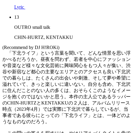
Lyric
13
OUTRO small talk
CHIN-HURTZ, KENTAKKU
(Recommend by DJ H!ROKi)
「下北ライフ」という言葉を聞いて、どんな情景を思い浮
かべるだろうか。昼夜を問わず、若者を中心にファッション
や音楽など様々な文化芸術に興味関心をもつ人々が集い、渋
谷や新宿など都心の主要なエリアとのアクセスも良い下北沢
での暮らしは、たくさんの出会いや刺激、そして夢や希望に
溢れていて、きっと楽しいに違いない。自分も含め、下北沢
に住んだことのない人の多くは、おそらくこのようなイメー
ジを抱くのではないかと思う。本作の主人公であるラッパー
のCHIN-HURTZとKENTAKKUの２人は、アルバムリリース
時点（2023年4月）では実際に下北沢で暮らしているが、当
事者である彼らにとっての「下北ライフ」とは、一体どのよ
うなものなのだろう。