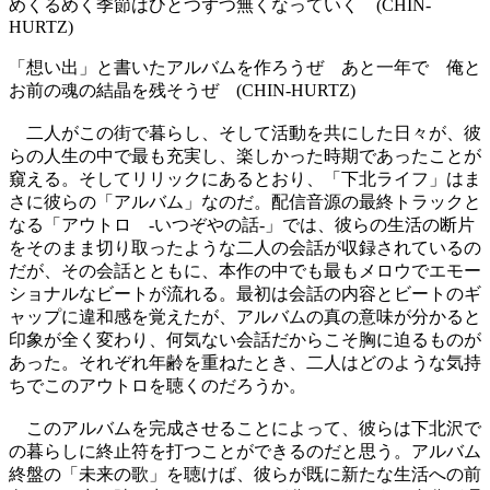
めくるめく季節はひとつずつ無くなっていく (CHIN-
HURTZ)
「想い出」と書いたアルバムを作ろうぜ あと一年で 俺と
お前の魂の結晶を残そうぜ (CHIN-HURTZ)
二人がこの街で暮らし、そして活動を共にした日々が、彼
らの人生の中で最も充実し、楽しかった時期であったことが
窺える。そしてリリックにあるとおり、「下北ライフ」はま
さに彼らの「アルバム」なのだ。配信音源の最終トラックと
なる「アウトロ -いつぞやの話-」では、彼らの生活の断片
をそのまま切り取ったような二人の会話が収録されているの
だが、その会話とともに、本作の中でも最もメロウでエモー
ショナルなビートが流れる。最初は会話の内容とビートのギ
ャップに違和感を覚えたが、アルバムの真の意味が分かると
印象が全く変わり、何気ない会話だからこそ胸に迫るものが
あった。それぞれ年齢を重ねたとき、二人はどのような気持
ちでこのアウトロを聴くのだろうか。
このアルバムを完成させることによって、彼らは下北沢で
の暮らしに終止符を打つことができるのだと思う。アルバム
終盤の「未来の歌」を聴けば、彼らが既に新たな生活への前