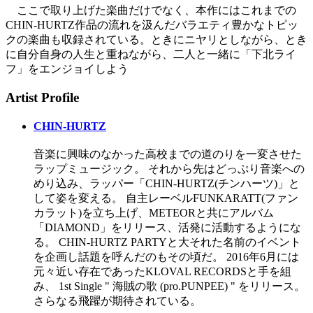
ここで取り上げた楽曲だけでなく、本作にはこれまでの
CHIN-HURTZ作品の流れを汲んだバラエティ豊かなトピッ
クの楽曲も収録されている。ときにニヤリとしながら、とき
に自分自身の人生と重ねながら、二人と一緒に「下北ライ
フ」をエンジョイしよう
Artist Profile
CHIN-HURTZ
音楽に興味のなかった高校までの道のりを一変させた
ラップミュージック。 それから先はどっぷり音楽への
めり込み、ラッパー「CHIN-HURTZ(チンハーツ)」と
して姿を変える。 自主レーベルFUNKARATT(ファン
カラット)を立ち上げ、METEORと共にアルバム
「DIAMOND」をリリース、活発に活動するようにな
る。 CHIN-HURTZ PARTYと大それた名前のイベント
を企画し話題を呼んだのもその頃だ。 2016年6月には
元々近い存在であったKLOVAL RECORDSと手を組
み、 1st Single " 海賊の歌 (pro.PUNPEE) " をリリース。
さらなる飛躍が期待されている。