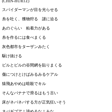
(CHIN-HURTZ)
スパイダーマンが目を光らせる
糸を吐く、獲物狩る 謎に迫る
あのぐらい 粘着力がある
糸を作るには食べまくる
灰色都市をターザンみたく
駆け抜ける
ビルとビルの谷間網を貼りまくる
傷につけとけばみるみるケアル
猿飛あやめは暗殺でキル
そんなバナナで滑るはもう古い
床がネバネバする方が正気狂いそう
ネバギブア！諦めるな！みな