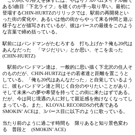
この問いの答えを探すには、やはりアルバムタイトル曲で
ある5曲目「下北ライフ」を聴くのが手っ取り早い。最初に
登場するCHIN-HURTZのリリックでは、駅前の再開発とい
った街の変化や、あるいは他の街からやって来る仲間と遊ぶ
様子などが描写されているが、彼はバースの最後をこのよう
な言葉で締め括っている。
駅前にはバンドマンがたむろする 打ち上げか？俺も20代は
あんなだった 「マジだりい」とか思い、そこを去った
(CHIN-HURTZ)
駅前のバンドマン達は、一般的に思い描く下北沢の住人そ
のものだが、CHIN-HURTZはその若者達と距離を置こうと
している。「俺も20代はあんなだった」と自覚しているよう
に、彼もバンドマン達と同じく自分のやりたいことがあり、
そして未来への夢や希望を持ってこの街に来たはずである。
だが、今は同じ境遇の人に対して親近感を抱けなくなってし
まっている。また、KLOVAL RECORDSの代表である
SMOKIN’ ACEは、3バース目に以下のように歌っている。
当たり前のように過ごす時間も 限りあると知り景色変わ
る 普段と (SMOKIN’ ACE)