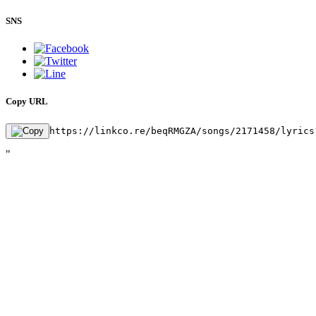
SNS
Copy URL
https://linkco.re/beqRMGZA/songs/2171458/lyrics
"