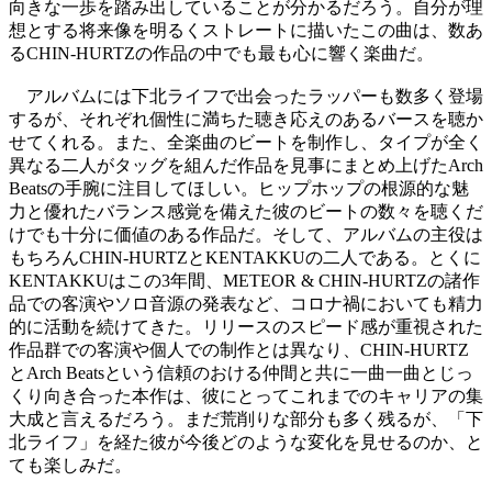
向きな一歩を踏み出していることが分かるだろう。自分が理
想とする将来像を明るくストレートに描いたこの曲は、数あ
るCHIN-HURTZの作品の中でも最も心に響く楽曲だ。
アルバムには下北ライフで出会ったラッパーも数多く登場
するが、それぞれ個性に満ちた聴き応えのあるバースを聴か
せてくれる。また、全楽曲のビートを制作し、タイプが全く
異なる二人がタッグを組んだ作品を見事にまとめ上げたArch
Beatsの手腕に注目してほしい。ヒップホップの根源的な魅
力と優れたバランス感覚を備えた彼のビートの数々を聴くだ
けでも十分に価値のある作品だ。そして、アルバムの主役は
もちろんCHIN-HURTZとKENTAKKUの二人である。とくに
KENTAKKUはこの3年間、METEOR & CHIN-HURTZの諸作
品での客演やソロ音源の発表など、コロナ禍においても精力
的に活動を続けてきた。リリースのスピード感が重視された
作品群での客演や個人での制作とは異なり、CHIN-HURTZ
とArch Beatsという信頼のおける仲間と共に一曲一曲とじっ
くり向き合った本作は、彼にとってこれまでのキャリアの集
大成と言えるだろう。まだ荒削りな部分も多く残るが、「下
北ライフ」を経た彼が今後どのような変化を見せるのか、と
ても楽しみだ。