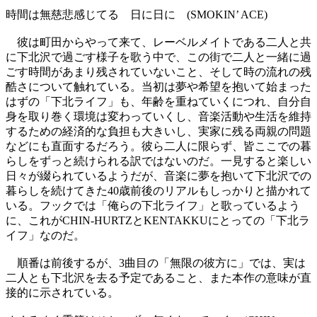
時間は無慈悲感じてる 日に日に (SMOKIN’ ACE)
彼は町田からやって来て、レーベルメイトである二人と共
に下北沢で過ごす様子を歌う中で、この街で二人と一緒に過
ごす時間があまり残されていないこと、そして時の流れの残
酷さについて触れている。当初は夢や希望を抱いて始まった
はずの「下北ライフ」も、年齢を重ねていくにつれ、自分自
身を取り巻く環境は変わっていくし、音楽活動や生活を維持
するための経済的な負担も大きいし、実家に残る両親の問題
などにも直面するだろう。彼ら二人に限らず、皆ここでの暮
らしをずっと続けられる訳ではないのだ。一見すると楽しい
日々が綴られているようだが、音楽に夢を抱いて下北沢での
暮らしを続けてきた40歳前後のリアルもしっかりと描かれて
いる。フックでは「俺らの下北ライフ」と歌っているよう
に、これがCHIN-HURTZとKENTAKKUにとっての「下北ラ
イフ」なのだ。
順番は前後するが、3曲目の「無限の彼方に」では、実は
二人とも下北沢を去る予定であること、また本作の意味が直
接的に示されている。