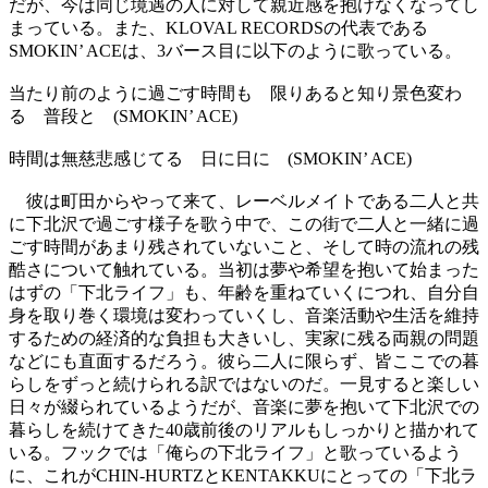
だが、今は同じ境遇の人に対して親近感を抱けなくなってし
まっている。また、KLOVAL RECORDSの代表である
SMOKIN’ ACEは、3バース目に以下のように歌っている。
当たり前のように過ごす時間も 限りあると知り景色変わ
る 普段と (SMOKIN’ ACE)
時間は無慈悲感じてる 日に日に (SMOKIN’ ACE)
彼は町田からやって来て、レーベルメイトである二人と共
に下北沢で過ごす様子を歌う中で、この街で二人と一緒に過
ごす時間があまり残されていないこと、そして時の流れの残
酷さについて触れている。当初は夢や希望を抱いて始まった
はずの「下北ライフ」も、年齢を重ねていくにつれ、自分自
身を取り巻く環境は変わっていくし、音楽活動や生活を維持
するための経済的な負担も大きいし、実家に残る両親の問題
などにも直面するだろう。彼ら二人に限らず、皆ここでの暮
らしをずっと続けられる訳ではないのだ。一見すると楽しい
日々が綴られているようだが、音楽に夢を抱いて下北沢での
暮らしを続けてきた40歳前後のリアルもしっかりと描かれて
いる。フックでは「俺らの下北ライフ」と歌っているよう
に、これがCHIN-HURTZとKENTAKKUにとっての「下北ラ