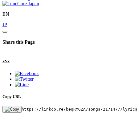
EN
JP
Share this Page
SNS
Copy URL
https://linkco.re/beqRMGZA/songs/2171477/lyrics
"