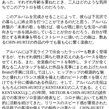
あった。それぞれ年齢を重ねたとき、二人はどのような気持
ちでこのアウトロを聴くのだろうか。
このアルバムを完成させることによって、彼らは下北沢で
の暮らしに終止符を打つことができるのだと思う。アルバム
終盤の「未来の歌」を聴けば、彼らが既に新たな生活への前
向きな一歩を踏み出していることが分かるだろう。自分が理
想とする将来像を明るくストレートに描いたこの曲は、数あ
るCHIN-HURTZの作品の中でも最も心に響く楽曲だ。
アルバムには下北ライフで出会ったラッパーも数多く登場
するが、それぞれ個性に満ちた聴き応えのあるバースを聴か
せてくれる。また、全楽曲のビートを制作し、タイプが全く
異なる二人がタッグを組んだ作品を見事にまとめ上げたArch
Beatsの手腕に注目してほしい。ヒップホップの根源的な魅
力と優れたバランス感覚を備えた彼のビートの数々を聴くだ
けでも十分に価値のある作品だ。そして、アルバムの主役は
もちろんCHIN-HURTZとKENTAKKUの二人である。とくに
KENTAKKUはこの3年間、METEOR & CHIN-HURTZの諸作
品での客演やソロ音源の発表など、コロナ禍においても精力
的に活動を続けてきた。リリースのスピード感が重視された
作品群での客演や個人での制作とは異なり、CHIN-HURTZ