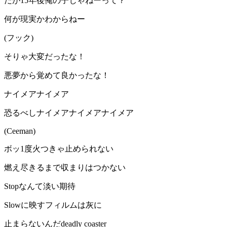
だが15年後俺の子じゃねーって？
何が現実かわからねー
(フック)
そりゃ大変だったな！
悪夢から覚めて良かったな！
ナイメアナイメア
恐るべしナイメアナイメアナイメア
(Ceeman)
ボッ1度火つきゃ止められない
燃え尽きるまで収まりはつかない
Stopなんて淡い期待
Slowに映すフィルムは灰に
止まらないんだdeadly coaster