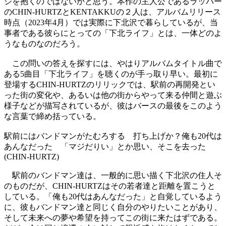
ジを抱くのではないかと思う。本作の主人公であるラッパー
のCHIN-HURTZとKENTAKKUの２人は、アルバムリリース
時点（2023年4月）では実際に下北沢で暮らしているが、当
事者である彼らにとっての「下北ライフ」とは、一体どのよ
うなものなのだろう。
この問いの答えを探すには、やはりアルバムタイトル曲で
ある5曲目「下北ライフ」を聴くのが手っ取り早い。最初に
登場するCHIN-HURTZのリリックでは、駅前の再開発とい
った街の変化や、あるいは他の街からやって来る仲間と遊ぶ
様子などが描写されているが、彼はバースの最後をこのよう
な言葉で締め括っている。
駅前にはバンドマンがたむろする 打ち上げか？俺も20代は
あんなだった 「マジだりい」とか思い、そこを去った
(CHIN-HURTZ)
駅前のバンドマン達は、一般的に思い描く下北沢の住人そ
のものだが、CHIN-HURTZはその若者達と距離を置こうと
している。「俺も20代はあんなだった」と自覚しているよう
に、彼もバンドマン達と同じく自分のやりたいことがあり、
そして未来への夢や希望を持ってこの街に来たはずである。