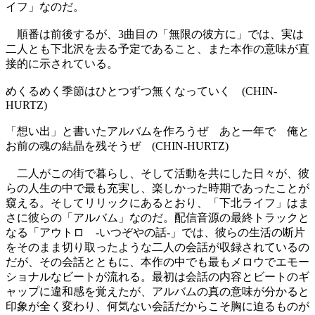
イフ」なのだ。
順番は前後するが、3曲目の「無限の彼方に」では、実は
二人とも下北沢を去る予定であること、また本作の意味が直
接的に示されている。
めくるめく季節はひとつずつ無くなっていく (CHIN-
HURTZ)
「想い出」と書いたアルバムを作ろうぜ あと一年で 俺と
お前の魂の結晶を残そうぜ (CHIN-HURTZ)
二人がこの街で暮らし、そして活動を共にした日々が、彼
らの人生の中で最も充実し、楽しかった時期であったことが
窺える。そしてリリックにあるとおり、「下北ライフ」はま
さに彼らの「アルバム」なのだ。配信音源の最終トラックと
なる「アウトロ -いつぞやの話-」では、彼らの生活の断片
をそのまま切り取ったような二人の会話が収録されているの
だが、その会話とともに、本作の中でも最もメロウでエモー
ショナルなビートが流れる。最初は会話の内容とビートのギ
ャップに違和感を覚えたが、アルバムの真の意味が分かると
印象が全く変わり、何気ない会話だからこそ胸に迫るものが