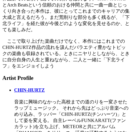
とArch Beatsという信頼のおける仲間と共に一曲一曲とじっ
くり向き合った本作は、彼にとってこれまでのキャリアの集
大成と言えるだろう。まだ荒削りな部分も多く残るが、「下
北ライフ」を経た彼が今後どのような変化を見せるのか、と
ても楽しみだ。
ここで取り上げた楽曲だけでなく、本作にはこれまでの
CHIN-HURTZ作品の流れを汲んだバラエティ豊かなトピッ
クの楽曲も収録されている。ときにニヤリとしながら、とき
に自分自身の人生と重ねながら、二人と一緒に「下北ライ
フ」をエンジョイしよう
Artist Profile
CHIN-HURTZ
音楽に興味のなかった高校までの道のりを一変させた
ラップミュージック。 それから先はどっぷり音楽への
めり込み、ラッパー「CHIN-HURTZ(チンハーツ)」と
して姿を変える。 自主レーベルFUNKARATT(ファン
カラット)を立ち上げ、METEORと共にアルバム