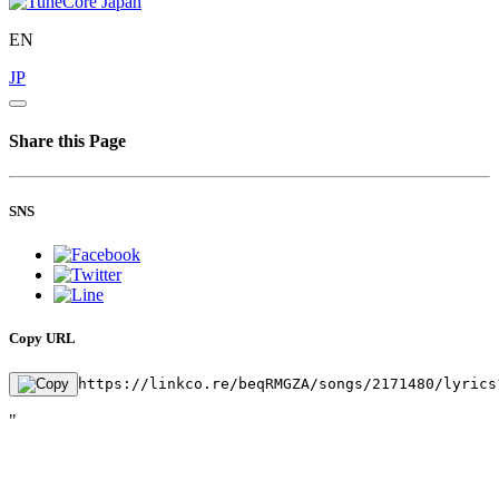
EN
JP
Share this Page
SNS
Copy URL
https://linkco.re/beqRMGZA/songs/2171480/lyrics
"