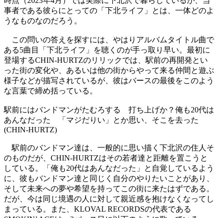
時点（2023年4月）では実際に下北沢で暮らしているが、当
事者である彼らにとっての「下北ライフ」とは、一体どのよ
うなものなのだろう。
この問いの答えを探すには、やはりアルバムタイトル曲で
ある5曲目「下北ライフ」を聴くのが手っ取り早い。最初に
登場するCHIN-HURTZのリリックでは、駅前の再開発とい
った街の変化や、あるいは他の街からやって来る仲間と遊ぶ
様子などが描写されているが、彼はバースの最後をこのよう
な言葉で締め括っている。
駅前にはバンドマンがたむろする 打ち上げか？俺も20代は
あんなだった 「マジだりい」とか思い、そこを去った
(CHIN-HURTZ)
駅前のバンドマン達は、一般的に思い描く下北沢の住人そ
のものだが、CHIN-HURTZはその若者達と距離を置こうと
している。「俺も20代はあんなだった」と自覚しているよう
に、彼もバンドマン達と同じく自分のやりたいことがあり、
そして未来への夢や希望を持ってこの街に来たはずである。
だが、今は同じ境遇の人に対して親近感を抱けなくなってし
まっている。また、KLOVAL RECORDSの代表である