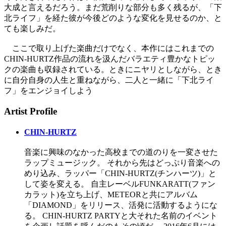
大成と言えるだろう。まだ荒削りな部分も多く残るが、「下
北ライフ」を経た彼が今後どのような変化を見せるのか、と
ても楽しみだ。
ここで取り上げた楽曲だけでなく、本作にはこれまでの
CHIN-HURTZ作品の流れを汲んだバラエティ豊かなトピッ
クの楽曲も収録されている。ときにニヤリとしながら、とき
に自分自身の人生と重ねながら、二人と一緒に「下北ライ
フ」をエンジョイしよう
Artist Profile
CHIN-HURTZ
音楽に興味のなかった高校までの道のりを一変させた
ラップミュージック。 それから先はどっぷり音楽への
めり込み、ラッパー「CHIN-HURTZ(チンハーツ)」と
して姿を変える。 自主レーベルFUNKARATT(ファン
カラット)を立ち上げ、METEORと共にアルバム
「DIAMOND」をリリース、活発に活動するようにな
る。 CHIN-HURTZ PARTYと大それた名前のイベント