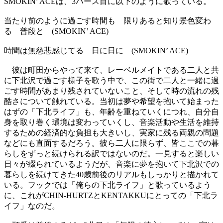
SMOKIN’ ACEは、3バース目に以下のように歌っている。
当たり前のように過ごす時間も 限りあると知り景色変わ
る 普段と (SMOKIN’ ACE)
時間は無慈悲感じてる 日に日に (SMOKIN’ ACE)
彼は町田からやって来て、レーベルメイトである二人と共
に下北沢で過ごす様子を歌う中で、この街で二人と一緒に過
ごす時間があまり残されていないこと、そして時の流れの残
酷さについて触れている。当初は夢や希望を抱いて始まった
はずの「下北ライフ」も、年齢を重ねていくにつれ、自分自
身を取り巻く環境は変わっていくし、音楽活動や生活を維持
するための経済的な負担も大きいし、実家に残る両親の問題
などにも直面するだろう。彼ら二人に限らず、皆ここでの暮
らしをずっと続けられる訳ではないのだ。一見すると楽しい
日々が綴られているようだが、音楽に夢を抱いて下北沢での
暮らしを続けてきた40歳前後のリアルもしっかりと描かれて
いる。フックでは「俺らの下北ライフ」と歌っているよう
に、これがCHIN-HURTZとKENTAKKUにとっての「下北ラ
イフ」なのだ。