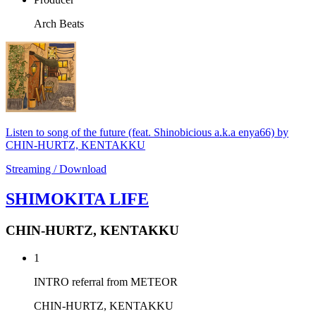
Arch Beats
Listen to song of the future (feat. Shinobicious a.k.a enya66) by
CHIN-HURTZ, KENTAKKU
Streaming / Download
SHIMOKITA LIFE
CHIN-HURTZ, KENTAKKU
1
INTRO referral from METEOR
CHIN-HURTZ, KENTAKKU