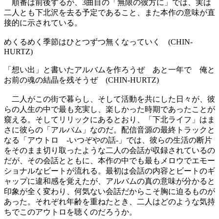
順番は前後するが、3曲目の「無限の彼方に」では、実は
二人とも下北沢を去る予定であること、また本作の意味が直
接的に示されている。
めくるめく季節はひとつずつ無くなっていく (CHIN-
HURTZ)
「想い出」と書いたアルバムを作ろうぜ あと一年で 俺と
お前の魂の結晶を残そうぜ (CHIN-HURTZ)
二人がこの街で暮らし、そして活動を共にした日々が、彼
らの人生の中で最も充実し、楽しかった時期であったことが
窺える。そしてリリックにあるとおり、「下北ライフ」はま
さに彼らの「アルバム」なのだ。配信音源の最終トラックと
なる「アウトロ -いつぞやの話-」では、彼らの生活の断片
をそのまま切り取ったような二人の会話が収録されているの
だが、その会話とともに、本作の中でも最もメロウでエモー
ショナルなビートが流れる。最初は会話の内容とビートのギ
ャップに違和感を覚えたが、アルバムの真の意味が分かると
印象が全く変わり、何気ない会話だからこそ胸に迫るものが
あった。それぞれ年齢を重ねたとき、二人はどのような気持
ちでこのアウトロを聴くのだろうか。