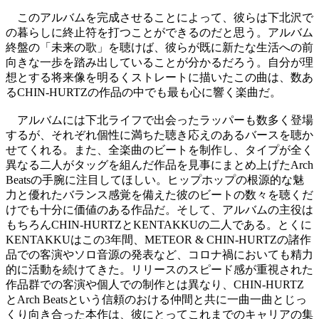
このアルバムを完成させることによって、彼らは下北沢で
の暮らしに終止符を打つことができるのだと思う。アルバム
終盤の「未来の歌」を聴けば、彼らが既に新たな生活への前
向きな一歩を踏み出していることが分かるだろう。自分が理
想とする将来像を明るくストレートに描いたこの曲は、数あ
るCHIN-HURTZの作品の中でも最も心に響く楽曲だ。
アルバムには下北ライフで出会ったラッパーも数多く登場
するが、それぞれ個性に満ちた聴き応えのあるバースを聴か
せてくれる。また、全楽曲のビートを制作し、タイプが全く
異なる二人がタッグを組んだ作品を見事にまとめ上げたArch
Beatsの手腕に注目してほしい。ヒップホップの根源的な魅
力と優れたバランス感覚を備えた彼のビートの数々を聴くだ
けでも十分に価値のある作品だ。そして、アルバムの主役は
もちろんCHIN-HURTZとKENTAKKUの二人である。とくに
KENTAKKUはこの3年間、METEOR & CHIN-HURTZの諸作
品での客演やソロ音源の発表など、コロナ禍においても精力
的に活動を続けてきた。リリースのスピード感が重視された
作品群での客演や個人での制作とは異なり、CHIN-HURTZ
とArch Beatsという信頼のおける仲間と共に一曲一曲とじっ
くり向き合った本作は、彼にとってこれまでのキャリアの集