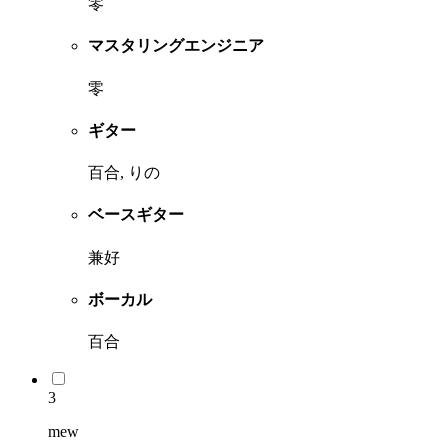
零
マスタリングエンジニア
零
ギター
百合, りの
ベースギター
兼好
ボーカル
百合
3
mew