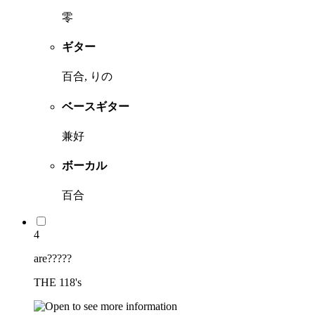
零
ギター
百合, りの
ベースギター
兼好
ボーカル
百合
4
are?????
THE 118's