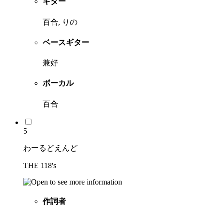
ギター
百合, りの
ベースギター
兼好
ボーカル
百合
5
わーるどえんど
THE 118's
作詞者