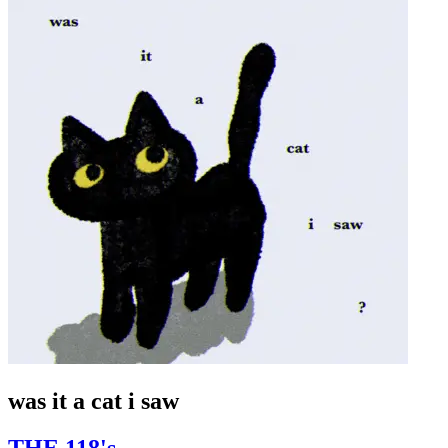
was it a cat i saw
THE 118's