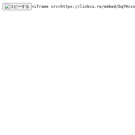
<iframe src=https://linkco.re/embed/bqTRcx