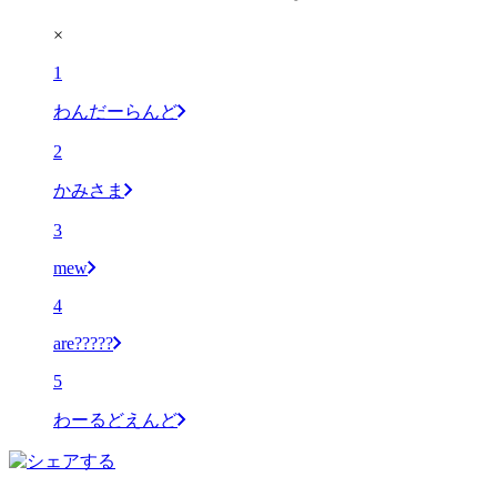
×
1
わんだーらんど
2
かみさま
3
mew
4
are?????
5
わーるどえんど