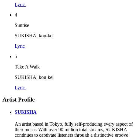
Lyric
4
Sunrise
SUKISHA, kou-kei
Lyric
5
Take A Walk
SUKISHA, kou-kei
Lyric
Artist Profile
SUKISHA
An artist based in Tokyo, fully self-producing every aspect of
their music. With over 90 million total streams, SUKISHA
continues to captivate listeners through a distinctive groove