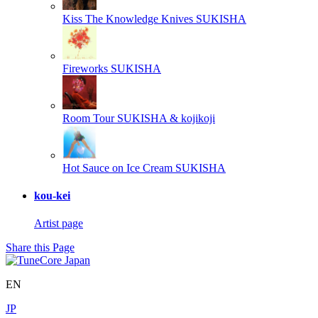
Kiss The Knowledge Knives
SUKISHA
Fireworks
SUKISHA
Room Tour
SUKISHA & kojikoji
Hot Sauce on Ice Cream
SUKISHA
kou-kei
Artist page
Share this Page
EN
JP