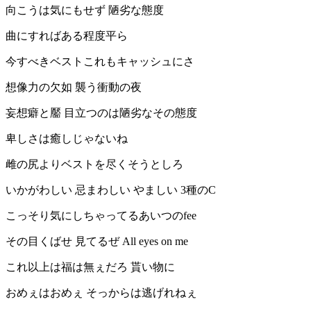
向こうは気にもせず 陋劣な態度
曲にすればある程度平ら
今すべきベストこれもキャッシュにさ
想像力の欠如 襲う衝動の夜
妄想癖と靨 目立つのは陋劣なその態度
卑しさは癒しじゃないね
雌の尻よりベストを尽くそうとしろ
いかがわしい 忌まわしい やましい 3種のC
こっそり気にしちゃってるあいつのfee
その目くばせ 見てるぜ All eyes on me
これ以上は福は無ぇだろ 貰い物に
おめぇはおめぇ そっからは逃げれねぇ