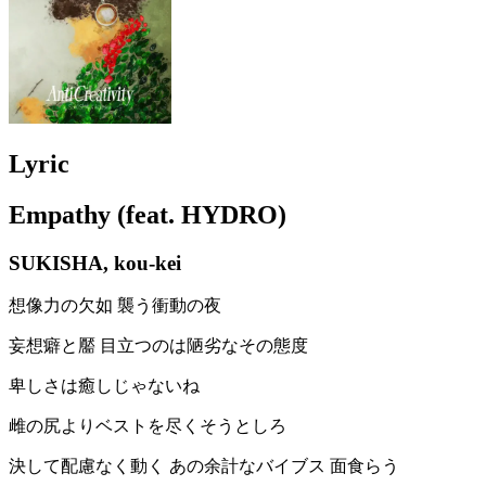
Lyric
Empathy (feat. HYDRO)
SUKISHA, kou-kei
想像力の欠如 襲う衝動の夜
妄想癖と靨 目立つのは陋劣なその態度
卑しさは癒しじゃないね
雌の尻よりベストを尽くそうとしろ
決して配慮なく動く あの余計なバイブス 面食らう