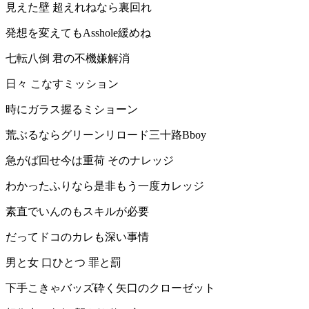
見えた壁 超えれねなら裏回れ
発想を変えてもAsshole緩めね
七転八倒 君の不機嫌解消
日々 こなすミッション
時にガラス握るミショーン
荒ぶるならグリーンリロード三十路Bboy
急がば回せ今は重荷 そのナレッジ
わかったふりなら是非もう一度カレッジ
素直でいんのもスキルが必要
だってドコのカレも深い事情
男と女 口ひとつ 罪と罰
下手こきゃバッズ砕く矢口のクローゼット