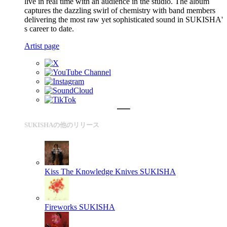
live in real time with an audience in the studio. The album
captures the dazzling swirl of chemistry with band members
delivering the most raw yet sophisticated sound in SUKISHA'
s career to date.
Artist page
SUKISHAの他のリリース
Kiss The Knowledge Knives
SUKISHA
Fireworks
SUKISHA