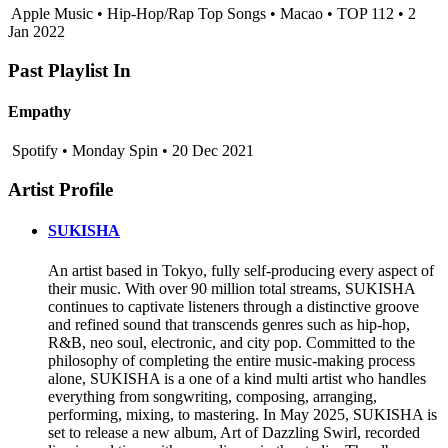
Apple Music • Hip-Hop/Rap Top Songs • Macao • TOP 112 • 2
Jan 2022
Past Playlist In
Empathy
Spotify • Monday Spin • 20 Dec 2021
Artist Profile
SUKISHA
An artist based in Tokyo, fully self-producing every aspect of
their music. With over 90 million total streams, SUKISHA
continues to captivate listeners through a distinctive groove
and refined sound that transcends genres such as hip-hop,
R&B, neo soul, electronic, and city pop. Committed to the
philosophy of completing the entire music-making process
alone, SUKISHA is a one of a kind multi artist who handles
everything from songwriting, composing, arranging,
performing, mixing, to mastering. In May 2025, SUKISHA is
set to release a new album, Art of Dazzling Swirl, recorded