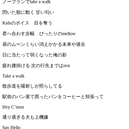
ノープランでtake a walk
閃いた順に動く 甘い匂い
Kidsのボイス 目を奪う
君へ合わす歩幅 ぴったりのmellow
昼のムーンくらい消えかかる未来や過去
日に当たって弱くなった俺の影
疲れ腰掛ける 次の行先まではrest
Take a walk
散歩道を陽射しが照らしてる
駅前のパン屋で買ったパンをコーヒーと頬張って
Hey C’mon
通り過ぎる犬も上機嫌
Say Hello