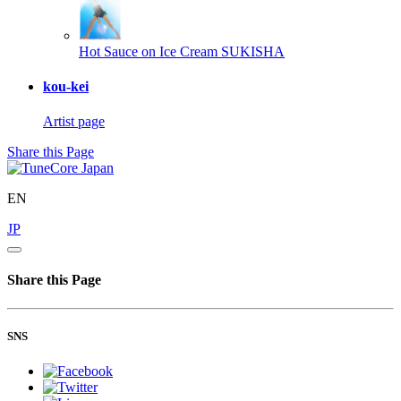
Hot Sauce on Ice Cream
SUKISHA
kou-kei
Artist page
Share this Page
EN
JP
Share this Page
SNS