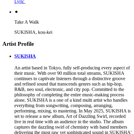
Lyric
⚫︎
Take A Walk
SUKISHA, kou-kei
Artist Profile
SUKISHA
An artist based in Tokyo, fully self-producing every aspect of
their music. With over 90 million total streams, SUKISHA
continues to captivate listeners through a distinctive groove
and refined sound that transcends genres such as hip-hop,
R&B, neo soul, electronic, and city pop. Committed to the
philosophy of completing the entire music-making process
alone, SUKISHA is a one of a kind multi artist who handles
everything from songwriting, composing, arranging,
performing, mixing, to mastering. In May 2025, SUKISHA is
set to release a new album, Art of Dazzling Swirl, recorded
live in real time with an audience in the studio. The album
captures the dazzling swirl of chemistry with band members
delivering the most raw yet sophisticated sound in SUKISHA'