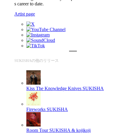
s career to date.
Artist page
SUKISHAの他のリリース
Kiss The Knowledge Knives
SUKISHA
Fireworks
SUKISHA
Room Tour
SUKISHA & kojikoji