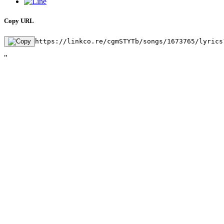
Copy URL
https://linkco.re/cgmSTYTb/songs/1673765/lyrics
"