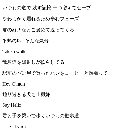
いつもの道で 残す記憶 一つ増えてセーブ
やわらかく居れるため歩むフェーズ
君の好きなとこ褒めて返ってくる
平熱のfeel そんな気分
Take a walk
散歩道を陽射しが照らしてる
駅前のパン屋で買ったパンをコーヒーと頬張って
Hey C’mon
通り過ぎる犬も上機嫌
Say Hello
君と手を繋いで歩くいつもの散歩道
Lyricist