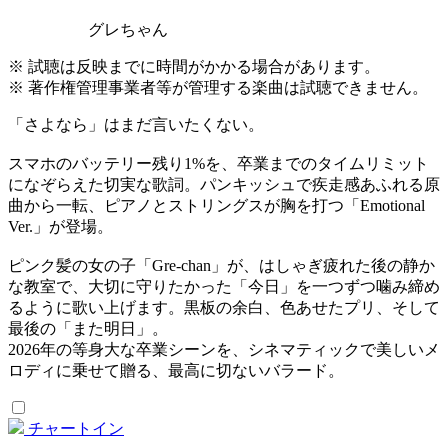
グレちゃん
※ 試聴は反映までに時間がかかる場合があります。
※ 著作権管理事業者等が管理する楽曲は試聴できません。
「さよなら」はまだ言いたくない。
スマホのバッテリー残り1%を、卒業までのタイムリミット
になぞらえた切実な歌詞。パンキッシュで疾走感あふれる原
曲から一転、ピアノとストリングスが胸を打つ「Emotional
Ver.」が登場。
ピンク髪の女の子「Gre-chan」が、はしゃぎ疲れた後の静か
な教室で、大切に守りたかった「今日」を一つずつ噛み締め
るように歌い上げます。黒板の余白、色あせたプリ、そして
最後の「また明日」。
2026年の等身大な卒業シーンを、シネマティックで美しいメ
ロディに乗せて贈る、最高に切ないバラード。
チャートイン