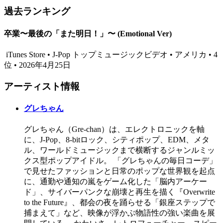
過去ランキング
卒業〜最後の「また明日！」〜 (Emotional Ver)
iTunes Store • J-Pop トップミュージックビデオ • アメリカ • 4
位 • 2026年4月25日
アーティスト情報
グレちゃん
グレちゃん（Gre-chan）は、エレクトロニックを軸
に、J-Pop、8-bitロック、シティポップ、EDM、メタ
ル、ワールドミュージックまで横断するジャンルミッ
クス型ポップアイドル。 「グレちゃんの毎日コーデ」
で見せたファッションと日常のポップな世界観を起点
に、通勤や通知の嵐をゲーム化した「脳内アーケー
ド」、サイバーパンクな崩壊と再生を描く『Overwrite
to the Future』、都会の夜を踊らせる「銀座ステップで
捕まえて」など、映像が浮かぶ物語性の強い楽曲を展