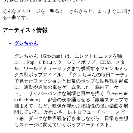
そんなメッセージを、明るく、きらきらと、まっすぐに届け
る一曲です。
アーティスト情報
グレちゃん
グレちゃん（Gre-chan）は、エレクトロニックを軸
に、J-Pop、8-bitロック、シティポップ、EDM、メタ
ル、ワールドミュージックまで横断するジャンルミッ
クス型ポップアイドル。 「グレちゃんの毎日コーデ」
で見せたファッションと日常のポップな世界観を起点
に、通勤や通知の嵐をゲーム化した「脳内アーケー
ド」、サイバーパンクな崩壊と再生を描く『Overwrite
to the Future』、都会の夜を踊らせる「銀座ステップで
捕まえて」など、映像が浮かぶ物語性の強い楽曲を展
開している。 かわいさ、レトロフューチャー、スピー
ド感、ダークな世界観を行き来しながら、日常も空想
もステージに変えていくポップアーティスト。