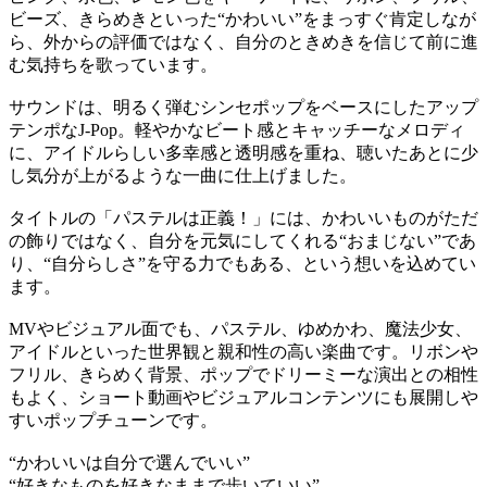
ビーズ、きらめきといった“かわいい”をまっすぐ肯定しなが
ら、外からの評価ではなく、自分のときめきを信じて前に進
む気持ちを歌っています。
サウンドは、明るく弾むシンセポップをベースにしたアップ
テンポなJ-Pop。軽やかなビート感とキャッチーなメロディ
に、アイドルらしい多幸感と透明感を重ね、聴いたあとに少
し気分が上がるような一曲に仕上げました。
タイトルの「パステルは正義！」には、かわいいものがただ
の飾りではなく、自分を元気にしてくれる“おまじない”であ
り、“自分らしさ”を守る力でもある、という想いを込めてい
ます。
MVやビジュアル面でも、パステル、ゆめかわ、魔法少女、
アイドルといった世界観と親和性の高い楽曲です。リボンや
フリル、きらめく背景、ポップでドリーミーな演出との相性
もよく、ショート動画やビジュアルコンテンツにも展開しや
すいポップチューンです。
“かわいいは自分で選んでいい”
“好きなものを好きなままで歩いていい”