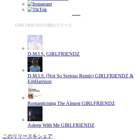
GIRLFRIENDZの他のリリース
D.M.I.S.
GIRLFRIENDZ
D.M.I.S. (Not So Serious Remix)
GIRLFRIENDZ &
EijiHarrison
Romanticising The Almost
GIRLFRIENDZ
Asleep With Me
GIRLFRIENDZ
このリリースをシェア