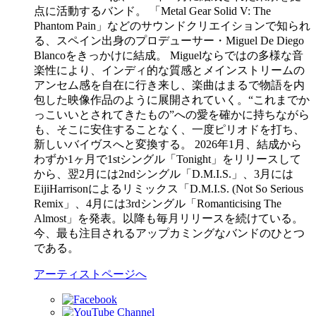
点に活動するバンド。 「Metal Gear Solid V: The
Phantom Pain」などのサウンドクリエイションで知られ
る、スペイン出身のプロデューサー・Miguel De Diego
Blancoをきっかけに結成。 Miguelならではの多様な音
楽性により、インディ的な質感とメインストリームの
アンセム感を自在に行き来し、楽曲はまるで物語を内
包した映像作品のように展開されていく。“これまでか
っこいいとされてきたもの”への愛を確かに持ちながら
も、そこに安住することなく、一度ピリオドを打ち、
新しいバイヴスへと変換する。 2026年1月、結成から
わずか1ヶ月で1stシングル「Tonight」をリリースして
から、翌2月には2ndシングル「D.M.I.S.」、3月には
EijiHarrisonによるリミックス「D.M.I.S. (Not So Serious
Remix」、4月には3rdシングル「Romanticising The
Almost」を発表。以降も毎月リリースを続けている。
今、最も注目されるアップカミングなバンドのひとつ
である。
アーティストページへ