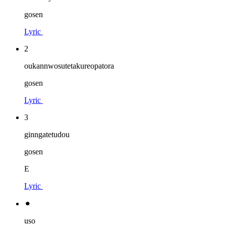
gosen
Lyric
2
oukannwosutetakureopatora
gosen
Lyric
3
ginngatetudou
gosen
E
Lyric
⚫︎
uso