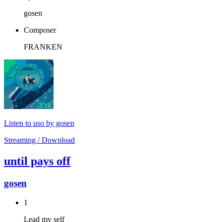
gosen
Composer
FRANKEN
Listen to uso by gosen
Streaming / Download
until pays off
gosen
1
Lead my self