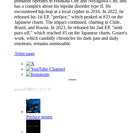
primarily operates in Hirakata City and Neyagawa City, and
has a complex about his bipolar disorder type II. He
encountered hip-hop at a local cypher in 2016. In 2022, he
released his 1st EP, "preface," which peaked at #33 on the
Japanese charts. The impact continued, charting in Chile,
Brazil, and Russia. In 2023, he released his 2nd EP, "until
pays off," which reached #5 on the Japanese charts. Gosen's
work, which candidly chronicles his dark past and daily
emotions, remains unmissable.
Artist page
gosenの他のリリース
Preface
gosen