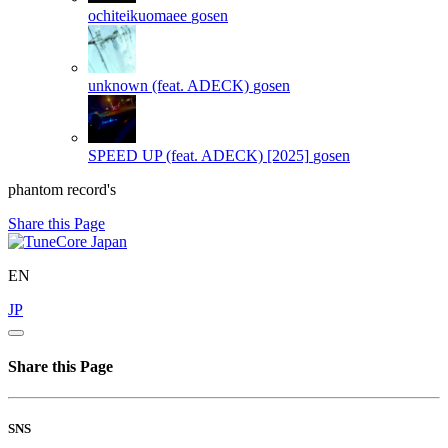
ochiteikuomaee
gosen
unknown (feat. ADECK)
gosen
SPEED UP (feat. ADECK) [2025]
gosen
phantom record's
Share this Page
EN
JP
Share this Page
SNS