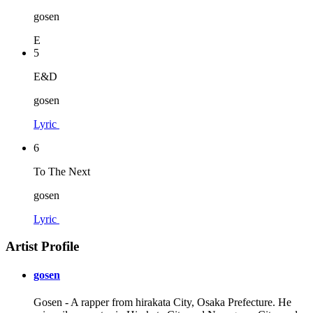
gosen
E
5
E&D
gosen
Lyric
6
To The Next
gosen
Lyric
Artist Profile
gosen
Gosen - A rapper from hirakata City, Osaka Prefecture. He