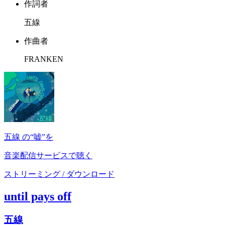
作詞者
五線
作曲者
FRANKEN
五線 の“嘘”を
音楽配信サービスで聴く
ストリーミング / ダウンロード
until pays off
五線