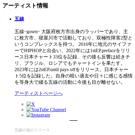
アーティスト情報
五線
五線ｰgosenｰ 大阪府枚方市出身のラッパーであり、主
に枚方市、寝屋川市で活動しており、双極性障害2型と
いうコンプレックスを持つ。 2016年に地元のサイファ
ーでHIPHOPと出会い、2022年には1stEP.prefaceをリリ
ース日本チャート33位を記録、その後も反響は続きチ
リ、ブラジル、ロシアでもチャートインを果たす。
2023年には2stEP.until pays offをリリース。日本チャー
ト5位を記録した。自身の暗い過去や日々に感じる感情
を等身大で綴る五線の活動に今後も目が離せない。
アーティストページへ
五線の他のリリース