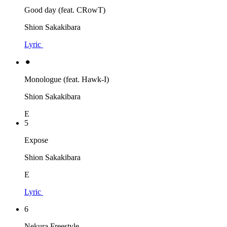
Good day (feat. CRowT)
Shion Sakakibara
Lyric
⚫︎
Monologue (feat. Hawk-I)
Shion Sakakibara
E
5
Expose
Shion Sakakibara
E
Lyric
6
Nekura Freestyle