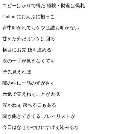
コピーばかりで得た 経験・財産は偽札
Cultureにおんぶに抱っこ
背中叩かれてもケツは誰も叩かない
甘えた分だけツケは回る
横目にお先 穂を進める
次の一手が見えなくても
矛先見えれば
闇の中に一筋の光がさす
元気で笑えねぇことが大抵
浮かねぇ 落ちる日もある
聞き飽きてきてる プレイリストが
今日はなぜかやけにすげぇ沁みるな