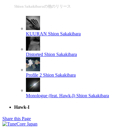
Shion Sakakibaraの他のリリース
KUURAN
Shion Sakakibara
Distorted
Shion Sakakibara
Profile 2
Shion Sakakibara
Monologue (feat. Hawk-I)
Shion Sakakibara
Hawk-I
Share this Page