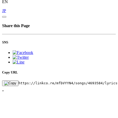
EN
JP
Share this Page
SNS
Copy URL
https://linkco.re/mfbVYYN4/songs/4693584/lyrics
"