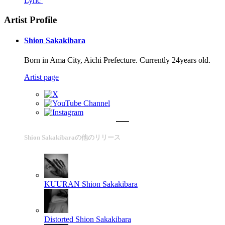
Lyric
Artist Profile
Shion Sakakibara
Born in Ama City, Aichi Prefecture. Currently 24years old.
Artist page
Shion Sakakibaraの他のリリース
KUURAN
Shion Sakakibara
Distorted
Shion Sakakibara