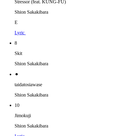
Stressor (feat. KUNG-FU)
Shion Sakakibara
E
Lyric
8
Skit
Shion Sakakibara
⚫︎
taidatosiawase
Shion Sakakibara
10
Jimokuji
Shion Sakakibara