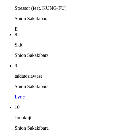
Stressor (feat. KUNG-FU)
Shion Sakakibara
E
8
Skit
Shion Sakakibara
9
taidatosiawase
Shion Sakakibara
Lyric
10
Jimokuji
Shion Sakakibara