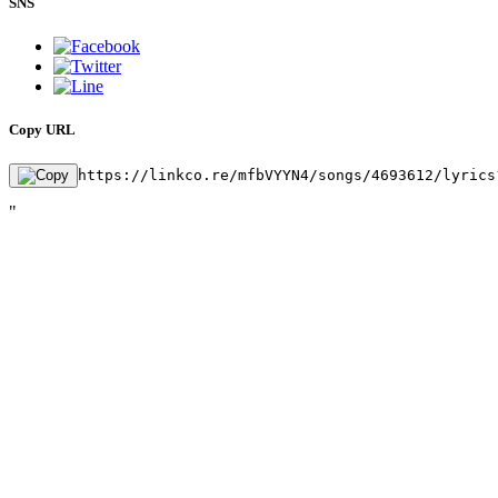
SNS
Copy URL
https://linkco.re/mfbVYYN4/songs/4693612/lyrics
"