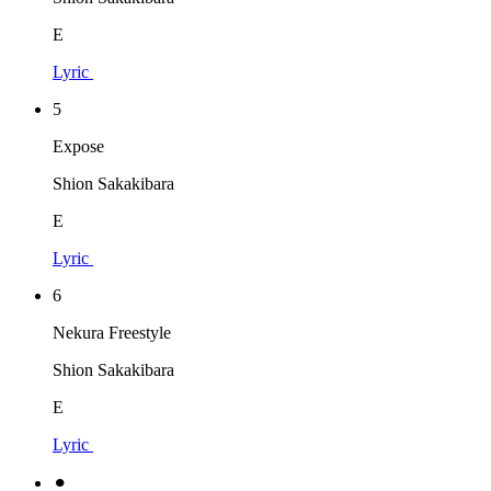
E
Lyric
5
Expose
Shion Sakakibara
E
Lyric
6
Nekura Freestyle
Shion Sakakibara
E
Lyric
⚫︎