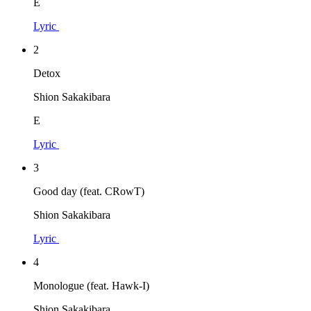
E
Lyric
2
Detox
Shion Sakakibara
E
Lyric
3
Good day (feat. CRowT)
Shion Sakakibara
Lyric
4
Monologue (feat. Hawk-I)
Shion Sakakibara