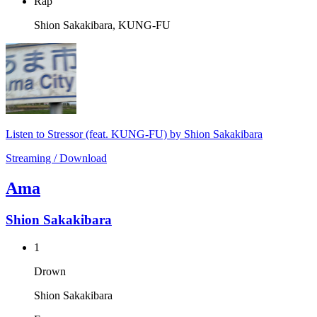
Rap
Shion Sakakibara, KUNG-FU
Listen to Stressor (feat. KUNG-FU) by Shion Sakakibara
Streaming / Download
Ama
Shion Sakakibara
1
Drown
Shion Sakakibara