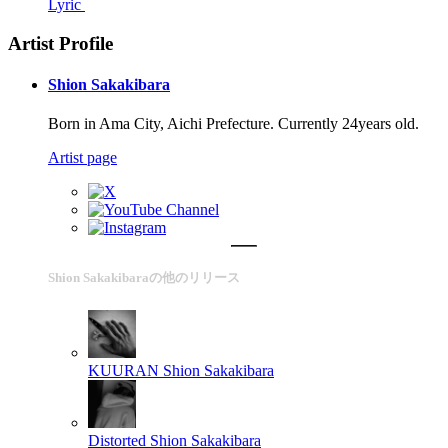
Lyric
Artist Profile
Shion Sakakibara
Born in Ama City, Aichi Prefecture. Currently 24years old.
Artist page
Shion Sakakibaraの他のリリース
KUURAN
Shion Sakakibara
Distorted
Shion Sakakibara