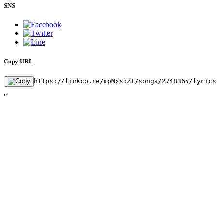
SNS
Copy URL
https://linkco.re/mpMxsbzT/songs/2748365/lyrics
"