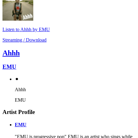
Listen to Ahhh by EMU
Streaming / Download
Ahhh
EMU
⚫︎
Ahhh
EMU
Artist Profile
EMU
"EMU is progressive pop" EMU is an artist who sings while