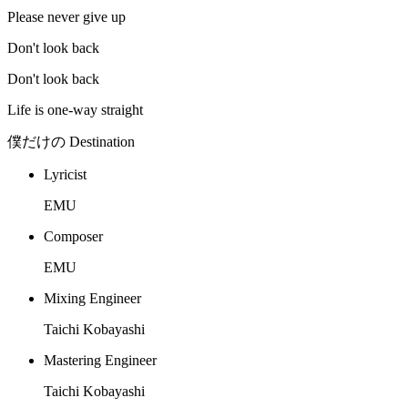
Please never give up
Don't look back
Don't look back
Life is one-way straight
僕だけの Destination
Lyricist
EMU
Composer
EMU
Mixing Engineer
Taichi Kobayashi
Mastering Engineer
Taichi Kobayashi