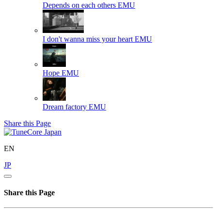
Depends on each others
EMU
I don't wanna miss your heart
EMU
Hope
EMU
Dream factory
EMU
Share this Page
EN
JP
Share this Page