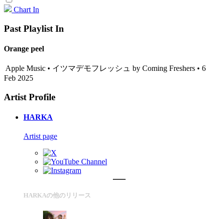
Chart In
Past Playlist In
Orange peel
Apple Music • イツマデモフレッシュ by Coming Freshers • 6
Feb 2025
Artist Profile
HARKA
Artist page
HARKAの他のリリース