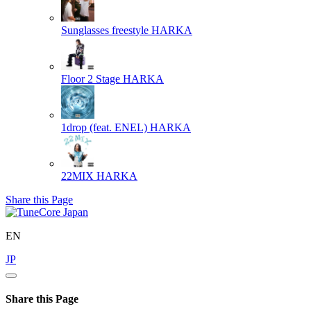
Sunglasses freestyle
HARKA
Floor 2 Stage
HARKA
1drop (feat. ENEL)
HARKA
22MIX
HARKA
Share this Page
EN
JP
Share this Page