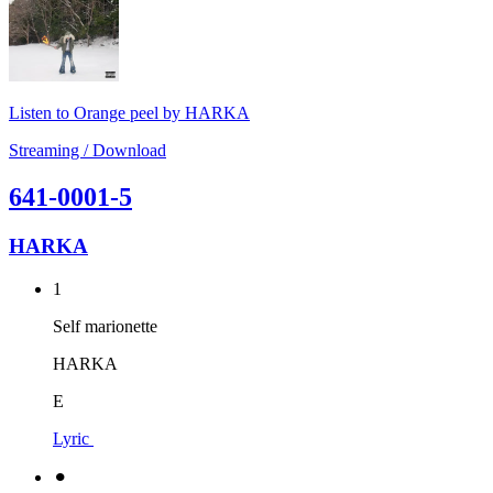
Listen to Orange peel by HARKA
Streaming / Download
641-0001-5
HARKA
1
Self marionette
HARKA
E
Lyric
⚫︎