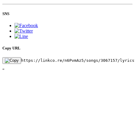
SNS
Copy URL
https://linkco.re/n6PvmAz5/songs/3067157/lyrics
"