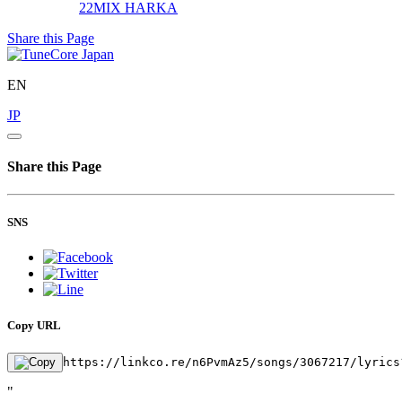
22MIX
HARKA
Share this Page
EN
JP
Share this Page
SNS
Copy URL
https://linkco.re/n6PvmAz5/songs/3067217/lyrics
"