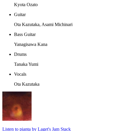
Kyota Ozato
Guitar
Ota Kazutaka, Asami Michinari
Bass Guitar
Yanagisawa Kana
Drums
Tanaka Yumi
Vocals
Ota Kazutaka
Listen to pianta by Laget's Jam Stack