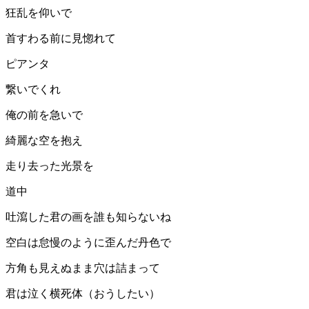
狂乱を仰いで
首すわる前に見惚れて
ピアンタ
繋いでくれ
俺の前を急いで
綺麗な空を抱え
走り去った光景を
道中
吐瀉した君の画を誰も知らないね
空白は怠慢のように歪んだ丹色で
方角も見えぬまま穴は詰まって
君は泣く横死体（おうしたい）