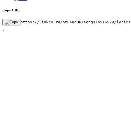
Copy URL
https://linkco.re/nmD48dHP/songs/4516529/lyrics
"