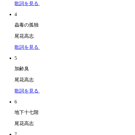
歌詞を見る
4
蟲毒の孤独
尾花高志
歌詞を見る
5
加齢臭
尾花高志
歌詞を見る
6
地下十七階
尾花高志
7