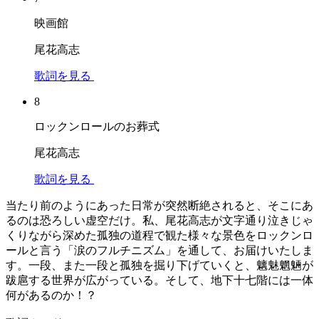
映画館
尾花高志
歌詞を見る
8
ロックンロールのお葬式
尾花高志
歌詞を見る
当たり前のようにあった日常が突然断絶されると、そこにあ
るのは恐ろしい虚空だけ。私、尾花高志が文字通り泣きじゃ
くりながら深めた孤独の道程で観た様々な景色をロックンロ
ールと言う「涙のフルチニズム」を通して、お届けいたしま
す。一段、また一段と孤独を掘り下げていくと、魑魅魍魎が
跋扈する世界が広がっている。そして、地下十七階には一体
何があるのか！？