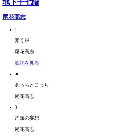
地下十七階
尾花高志
1
蠢く眼
尾花高志
歌詞を見る
⚫︎
あっちとこっち
尾花高志
3
灼熱の妄想
尾花高志