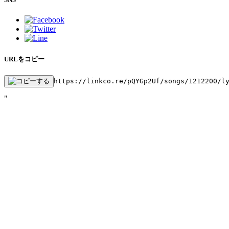
URLをコピー
https://linkco.re/pQYGp2Uf/songs/1212200/l
"