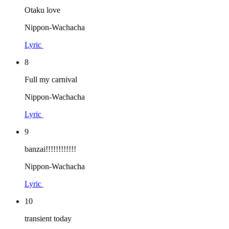
Otaku love
Nippon-Wachacha
Lyric
8
Full my carnival
Nippon-Wachacha
Lyric
9
banzai!!!!!!!!!!!!
Nippon-Wachacha
Lyric
10
transient today