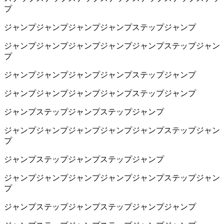
プ
ジャンプジャンプジャンプジャンプステップジャンプ
ジャンプジャンプジャンプジャンプジャンプステップジャン
プ
ジャンプジャンプジャンプジャンプステップジャンプ
ジャンプジャンプジャンプジャンプステップジャンプ
ジャンプステップジャンプステップジャンプ
ジャンプジャンプジャンプジャンプジャンプステップジャン
プ
ジャンプステップジャンプステップジャンプ
ジャンプジャンプジャンプジャンプジャンプステップジャン
プ
ジャンプステップジャンプステップジャンプジャンプ