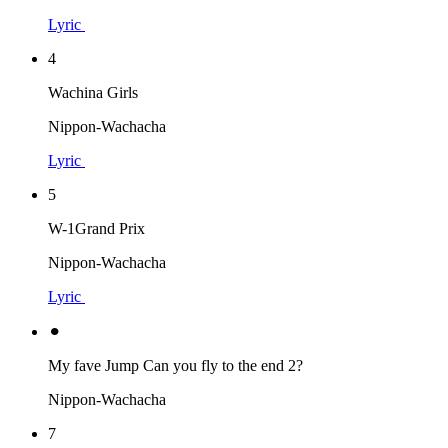
Lyric
4
Wachina Girls
Nippon-Wachacha
Lyric
5
W-1Grand Prix
Nippon-Wachacha
Lyric
⚫︎
My fave Jump Can you fly to the end 2?
Nippon-Wachacha
7