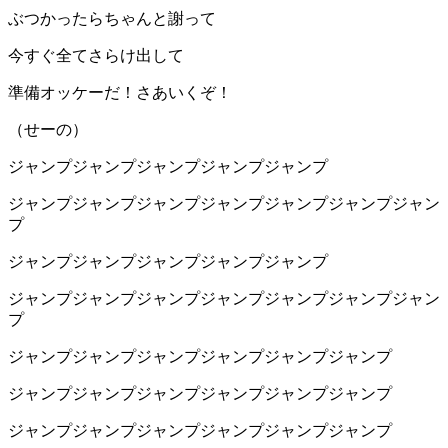
ぶつかったらちゃんと謝って
今すぐ全てさらけ出して
準備オッケーだ！さあいくぞ！
（せーの）
ジャンプジャンプジャンプジャンプジャンプ
ジャンプジャンプジャンプジャンプジャンプジャンプジャン
プ
ジャンプジャンプジャンプジャンプジャンプ
ジャンプジャンプジャンプジャンプジャンプジャンプジャン
プ
ジャンプジャンプジャンプジャンプジャンプジャンプ
ジャンプジャンプジャンプジャンプジャンプジャンプ
ジャンプジャンプジャンプジャンプジャンプジャンプ