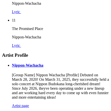
Nippon-Wachacha
Lyric
11
The Promised Place
Nippon-Wachacha
Lyric
Artist Profile
Nippon-Wachacha
[Group Name] Nippon Wachacha [Profile] Debuted on
March 28, 2020! On March 31, 2025, they successfully held a
solo concert at Nippon Budokana long-cherished dream!
Since July 2026, theyve been operating under a new lineup
and are working hard every day to come up with even funnier
and more entertaining ideas!
Artist page