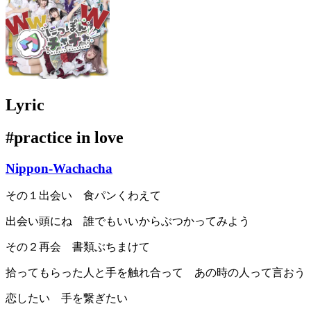
Lyric
#practice in love
Nippon-Wachacha
その１出会い 食パンくわえて
出会い頭にね 誰でもいいからぶつかってみよう
その２再会 書類ぶちまけて
拾ってもらった人と手を触れ合って あの時の人って言おう
恋したい 手を繋ぎたい