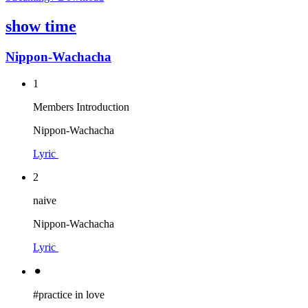
show time
Nippon-Wachacha
1
Members Introduction
Nippon-Wachacha
Lyric
2
naive
Nippon-Wachacha
Lyric
⚫︎
#practice in love