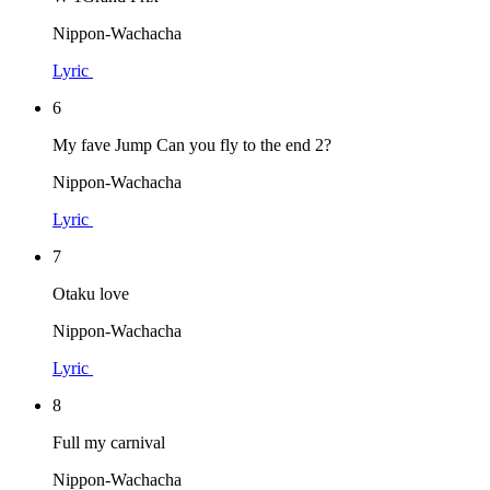
Nippon-Wachacha
Lyric
6
My fave Jump Can you fly to the end 2?
Nippon-Wachacha
Lyric
7
Otaku love
Nippon-Wachacha
Lyric
8
Full my carnival
Nippon-Wachacha