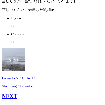
当たり前が 当たり前じゃない いつまでも
眩しいぐらい 光満ちたMy life
Lyricist
IZ
Composer
IZ
Listen to NEXT by IZ
Streaming / Download
NEXT