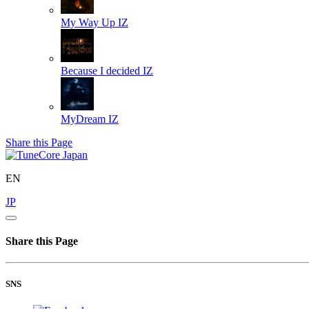
My Way Up
IZ
Because I decided
IZ
MyDream
IZ
Share this Page
EN
JP
Share this Page
SNS