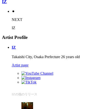
IZ
⚫︎
NEXT
IZ
Artist Profile
IZ
Takaishi City, Osaka Prefecture 26 years old
Artist page
IZの他のリリース