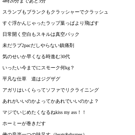
4時20分まであと3分
スランプもブランクもクラッシャーでクラッシュ
すぐ浮かんじゃったラップ葉っぱより飛ばす
日常開く空白もスキルは真空パック
未だラブ2pacだしやらない鎮痛剤
気のせいか早くなる時進む30代
いったい今までにスモーク何kg？
平凡な仕草 道はジグザグ
アガリはいくらってソファでリクライニング
あれがいいのかよってかあれでいいのかよ？
マジでいじめたくなるねkiss my ass！！
ホーミーが巻きだす
俺の音楽一つの味足す（beats&rhymes）