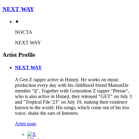
NEXT WAY
⚫︎
NOCTA
NEXT WAY
Artist Profile
NEXT WAY
A Gen Z rapper active in Himeji. He works on music
production every day with his childhood friend MaisonDe
member "lj". Together with Generation Z rapper "Peerae",
who is also active in Himeji, they released "GET" on July 3
and "Tropical File '23" on July 19, making their existence
known to the world. His songs, which come out of his low
voice, shake the ears of listeners.
Artist page