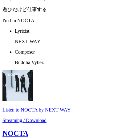
遊びだけど仕事する
I'm I'm NOCTA
Lyricist
NEXT WAY
Composer
Buddha Vybez
Listen to NOCTA by NEXT WAY
Streaming / Download
NOCTA