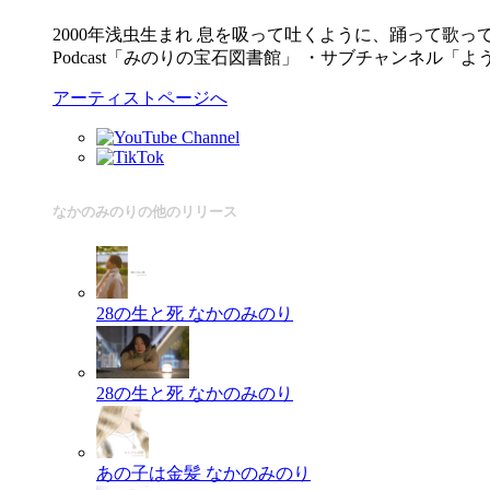
2000年浅虫生まれ 息を吸って吐くように、踊って歌って楽し
Podcast「みのりの宝石図書館」 ・サブチャンネル「
アーティストページへ
なかのみのりの他のリリース
28の生と死
なかのみのり
28の生と死
なかのみのり
あの子は金髪
なかのみのり