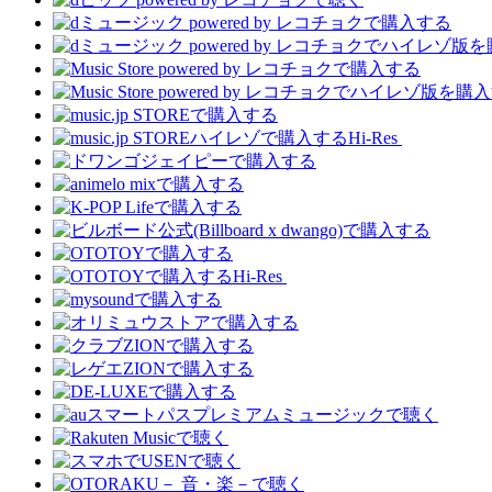
Hi-Res
Hi-Res