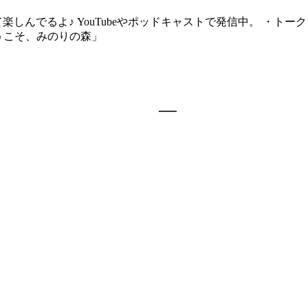
んでるよ♪ YouTubeやポッドキャストで発信中。 ・トーク＆歌「W
ようこそ、みのりの森」