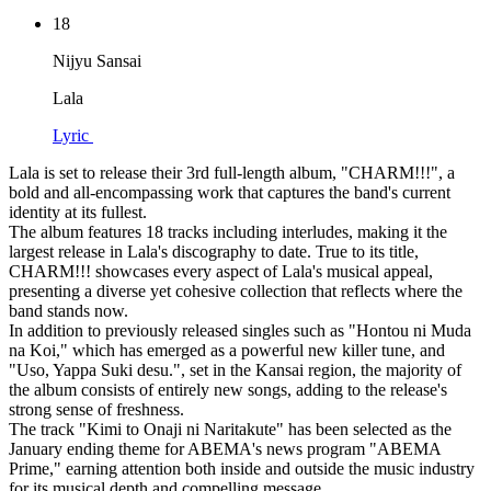
18
Nijyu Sansai
Lala
Lyric
Lala is set to release their 3rd full-length album, "CHARM!!!", a
bold and all-encompassing work that captures the band's current
identity at its fullest.
The album features 18 tracks including interludes, making it the
largest release in Lala's discography to date. True to its title,
CHARM!!! showcases every aspect of Lala's musical appeal,
presenting a diverse yet cohesive collection that reflects where the
band stands now.
In addition to previously released singles such as "Hontou ni Muda
na Koi," which has emerged as a powerful new killer tune, and
"Uso, Yappa Suki desu.", set in the Kansai region, the majority of
the album consists of entirely new songs, adding to the release's
strong sense of freshness.
The track "Kimi to Onaji ni Naritakute" has been selected as the
January ending theme for ABEMA's news program "ABEMA
Prime," earning attention both inside and outside the music industry
for its musical depth and compelling message.