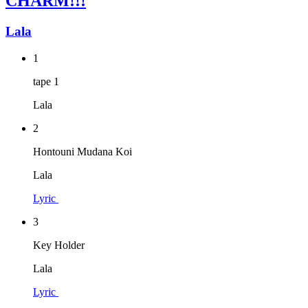
CHARM!!!
Lala
1
tape 1
Lala
2
Hontouni Mudana Koi
Lala
Lyric
3
Key Holder
Lala
Lyric