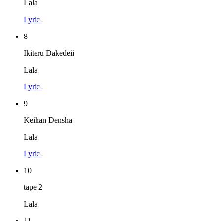
Lala
Lyric
8
Ikiteru Dakedeii
Lala
Lyric
9
Keihan Densha
Lala
Lyric
10
tape 2
Lala
11