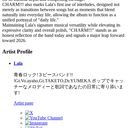
CHARM!!! also marks Lala's first use of interludes, designed not
merely as transitions between songs but as moments that blend
naturally into everyday life, allowing the album to function as a
unified portrayal of "daily life."
Maintaining Lala's signature musical versatility while elevating its
expressive clarity and overall polish, "CHARM!!!" stands as an
honest reflection of the band today and signals a major leap forward
toward 2026.
Artist Profile
Lala
青春ロック!３ピースバンド!!
!Gt.Vo.ayaho,Gt.TAKETO,Dr.YUMEKA ポップでキャッ
チーなメロディーと歌詞であなたの日常に寄り添いま
す!
Artist page