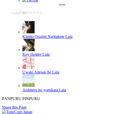
Lalaの他のリリース
Kimito Onajini Naritakute
Lala
Key Holder
Lala
Uwaki Aitesan he
Lala
Aishiteru no yomikata
Lala
PANPURU PINPURU
Share this Page