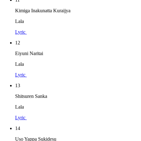
Kimiga Inakunatta Kuraijya
Lala
Lyric
12
Eiyuni Naritai
Lala
Lyric
13
Shitsuren Sanka
Lala
Lyric
14
Uso Yappa Sukidesu