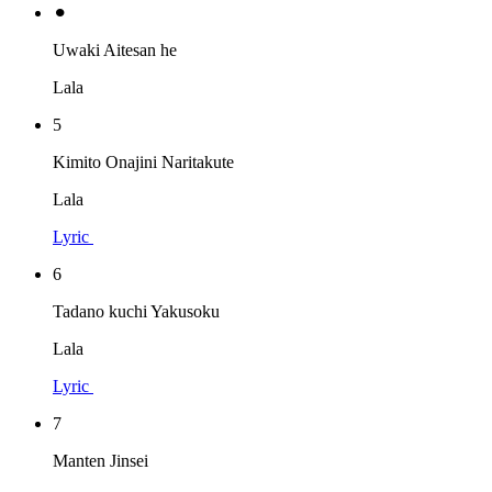
⚫︎
Uwaki Aitesan he
Lala
5
Kimito Onajini Naritakute
Lala
Lyric
6
Tadano kuchi Yakusoku
Lala
Lyric
7
Manten Jinsei