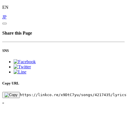
EN
JP
Share this Page
SNS
Copy URL
https://linkco.re/x9DtC7yu/songs/4217435/lyrics
"