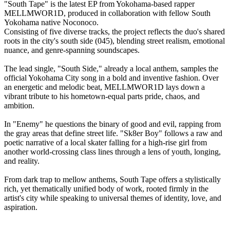
"South Tape" is the latest EP from Yokohama-based rapper
MELLMWOR1D, produced in collaboration with fellow South
Yokohama native Noconoco.
Consisting of five diverse tracks, the project reflects the duo's shared
roots in the city's south side (045), blending street realism, emotional
nuance, and genre-spanning soundscapes.
The lead single, "South Side," already a local anthem, samples the
official Yokohama City song in a bold and inventive fashion. Over
an energetic and melodic beat, MELLMWOR1D lays down a
vibrant tribute to his hometown-equal parts pride, chaos, and
ambition.
In "Enemy" he questions the binary of good and evil, rapping from
the gray areas that define street life. "Sk8er Boy" follows a raw and
poetic narrative of a local skater falling for a high-rise girl from
another world-crossing class lines through a lens of youth, longing,
and reality.
From dark trap to mellow anthems, South Tape offers a stylistically
rich, yet thematically unified body of work, rooted firmly in the
artist's city while speaking to universal themes of identity, love, and
aspiration.