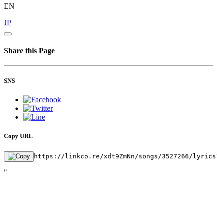
EN
JP
Share this Page
SNS
Copy URL
https://linkco.re/xdt9ZmNn/songs/3527266/lyrics
"