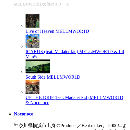
MELLMWOR1Dの他のリリース
Live or Heaven
MELLMWOR1D
ICARUS (feat. Madaler kid)
MELLMWOR1D & Lil
Man$e
South Side
MELLMWOR1D
UP THE DRIP (feat. Madaler kid)
MELLMWOR1D
& Noconoco
Noconoco
神奈川県横浜市出身のProducer／Beat maker。 2006年よ