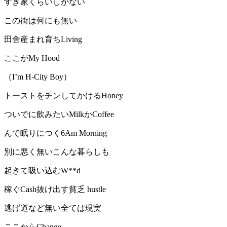
すき家くらいしかない
この街は何にも無い
田舎産まれ育ちLiving
ここがMy Hood
（I’m H-City Boy）
トーストをチンしてかけるHoney
ついでに飲みたいMilkかCoffee
んで眠りにつく6Am Morning
別に悪く無いこんな暮らしも
起きて吸い込むW**d
稼ぐCash抜け出す貧乏 hustle
逃げ道など無い全ては現実
ここからChange