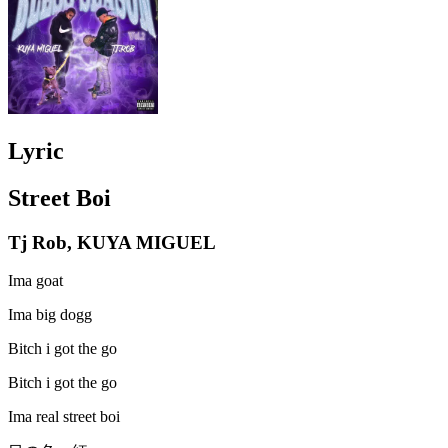
Lyric
Street Boi
Tj Rob, KUYA MIGUEL
Ima goat
Ima big dogg
Bitch i got the go
Bitch i got the go
Ima real street boi