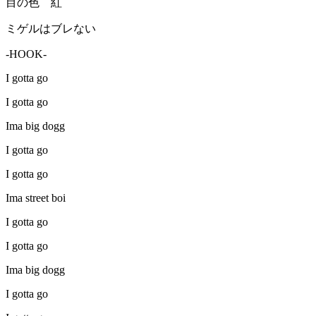
目の色 紅
ミゲルはブレない
-HOOK-
I gotta go
I gotta go
Ima big dogg
I gotta go
I gotta go
Ima street boi
I gotta go
I gotta go
Ima big dogg
I gotta go