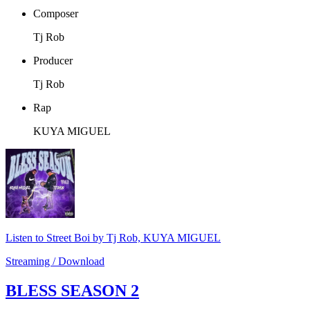
Composer
Tj Rob
Producer
Tj Rob
Rap
KUYA MIGUEL
Listen to Street Boi by Tj Rob, KUYA MIGUEL
Streaming / Download
BLESS SEASON 2