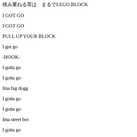
積み重ねる罪は まるでLEGO BLOCK
I GOT GO
I GOT GO
PULL UP YOUR BLOCK
I got go
-HOOK-
I gotta go
I gotta go
Ima big dogg
I gotta go
I gotta go
Ima street boi
I gotta go