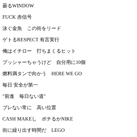
曇るWINDOW
FUCK 赤信号
泳ぐ金魚 この街をリード
ゲトるRESPECT 有言実行
俺はイチロー 打ちまくるヒット
プッシャーちゃうけど 自分用に10個
燃料満タンで向かう HERE WE GO
毎日 安全が第一
"前進 毎日ない道"
ブレない常に 高い位置
CASH MAKEし ポチるかNIKE
街に繰り出す時間だ LEGO