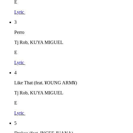
E
Lyric
3
Perro
Tj Rob, KUYA MIGUEL
E
Lyric
4
Like That (feat. ¥OUNG ARM¥)
Tj Rob, KUYA MIGUEL
E
Lyric
5