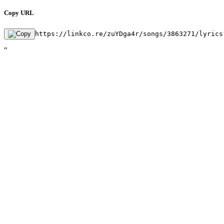
Copy URL
https://linkco.re/zuYDga4r/songs/3863271/lyrics
"