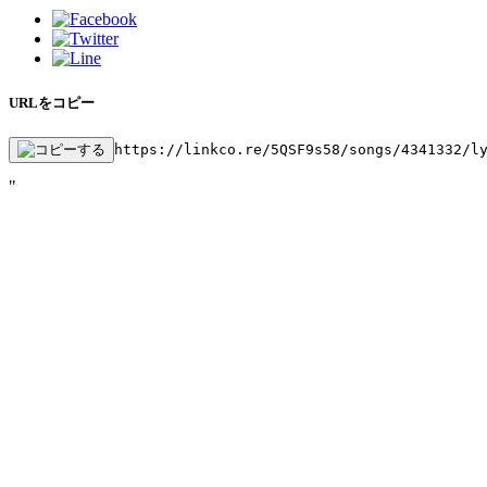
URLをコピー
https://linkco.re/5QSF9s58/songs/4341332/l
"