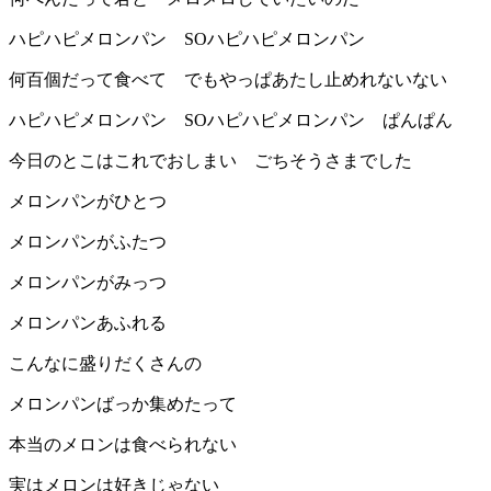
ハピハピメロンパン SOハピハピメロンパン
何百個だって食べて でもやっぱあたし止めれないない
ハピハピメロンパン SOハピハピメロンパン ぱんぱん
今日のとこはこれでおしまい ごちそうさまでした
メロンパンがひとつ
メロンパンがふたつ
メロンパンがみっつ
メロンパンあふれる
こんなに盛りだくさんの
メロンパンばっか集めたって
本当のメロンは食べられない
実はメロンは好きじゃない