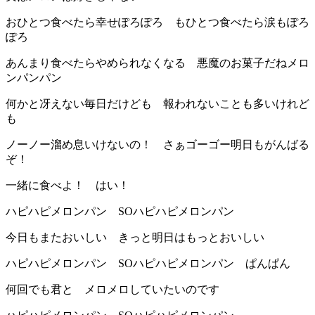
おひとつ食べたら幸せぽろぽろ もひとつ食べたら涙もぽろ
ぽろ
あんまり食べたらやめられなくなる 悪魔のお菓子だねメロ
ンパンパン
何かと冴えない毎日だけども 報われないことも多いけれど
も
ノーノー溜め息いけないの！ さぁゴーゴー明日もがんばる
ぞ！
一緒に食べよ！ はい！
ハピハピメロンパン SOハピハピメロンパン
今日もまたおいしい きっと明日はもっとおいしい
ハピハピメロンパン SOハピハピメロンパン ぱんぱん
何回でも君と メロメロしていたいのです