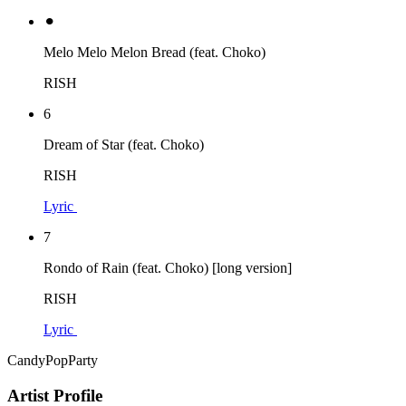
⚫︎
Melo Melo Melon Bread (feat. Choko)
RISH
6
Dream of Star (feat. Choko)
RISH
Lyric
7
Rondo of Rain (feat. Choko) [long version]
RISH
Lyric
CandyPopParty
Artist Profile