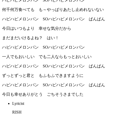
ハピハピメロンパン SOハピハピメロンパン
何千何万食べても も～やっぱりあたし止めれないない
ハピハピメロンパン SOハピハピメロンパン ぱんぱん
今日はいつもより 幸せな気分だから
まだまだいけるよね？ はい！
ハピハピメロンパン SOハピハピメロンパン
一人でもおいしい でも二人ならもっとおいしい
ハピハピメロンパン SOハピハピメロンパン ぱんぱん
ずっとずっと君と もふもふできますように
ハピハピメロンパン SOハピハピメロンパン ぱんぱん
今日も幸せありがとう ごちそうさまでした
Lyricist
RISH