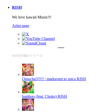
RISH
We love kawaii Musix!!!
Artist page
RISHの他のリリース
Omocha5!!!!! / madoromi to spica
RISH
bamboo (feat. Choko)
RISH