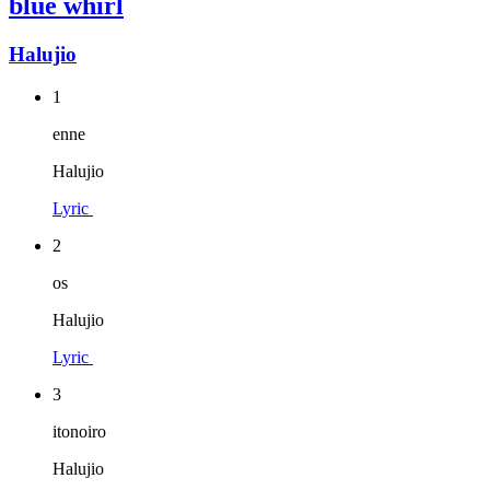
blue whirl
Halujio
1
enne
Halujio
Lyric
2
os
Halujio
Lyric
3
itonoiro
Halujio