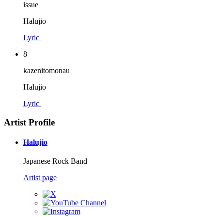
issue
Halujio
Lyric
8
kazenitomonau
Halujio
Lyric
Artist Profile
Halujio
Japanese Rock Band
Artist page