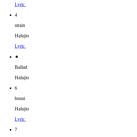
Lyric
4
strain
Halujio
Lyric
⚫︎
Ballad
Halujio
6
busui
Halujio
Lyric
7