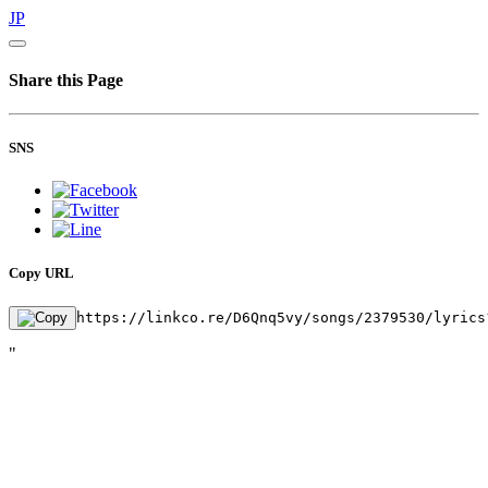
JP
Share this Page
SNS
Copy URL
https://linkco.re/D6Qnq5vy/songs/2379530/lyrics
"