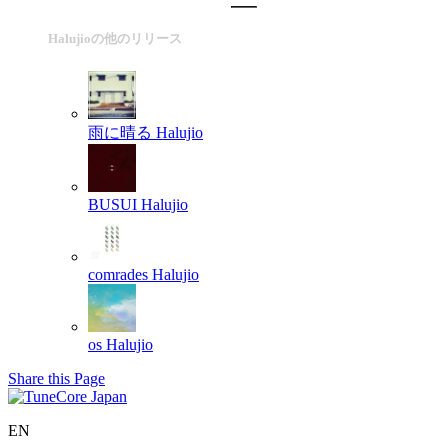
Halujioの他のリリース
雨に晴る
Halujio
BUSUI
Halujio
comrades
Halujio
os
Halujio
Share this Page
EN