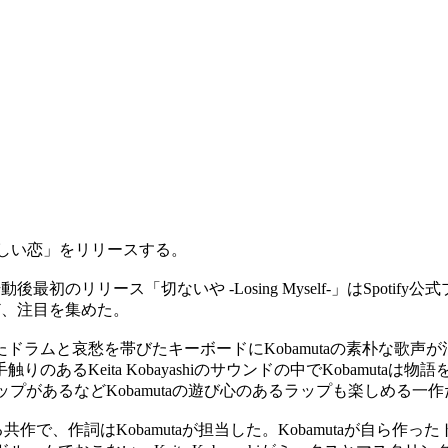
と痛ましい恋」をリリースする。
初のリリース「切ないや -Losing Myself-」はSpotify公式プ
など、注目を集めた。
ラムと哀愁を帯びたキーボードにKobamutaの素朴な歌声が
りのあるKeita Kobayashiのサウンドの中でKobamu
ロップがあるなどKobamutaの遊び心のあるラップも楽しめる一
iによる共作で、作詞はKobamutaが担当した。Kobamutaが自ら作っ