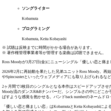
ソングライター
Kobamuta
プログラミング
Kobamuta, Keita Kobayashi
※ 試聴は反映までに時間がかかる場合があります。
※ 著作権管理事業者等が管理する楽曲は試聴できません。
Ross Moodyが3月27日(金)にニューシングル「優しい恋
2026年2月に再始動を果たした兄弟ユニットRoss Moody。再始動後最
やSpincoasterといったウェブメディアにも取り上げられる
2ヶ月間で3枚目のシングルとなる本作はスピードアップさせたド
Moody流のダンスR&Bナンバーだ。シンプルさの中にどこか手触
ばすような感覚を抱かせる。バンドback numberのネームド
「優しい恋と痛ましい恋」はKobamutaとKeita Kobayash