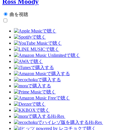
Ross Moody
曲を視聴
Hi-Res
Hi-Res