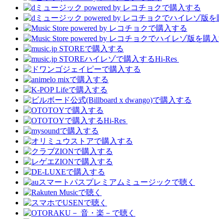
Hi-Res
Hi-Res