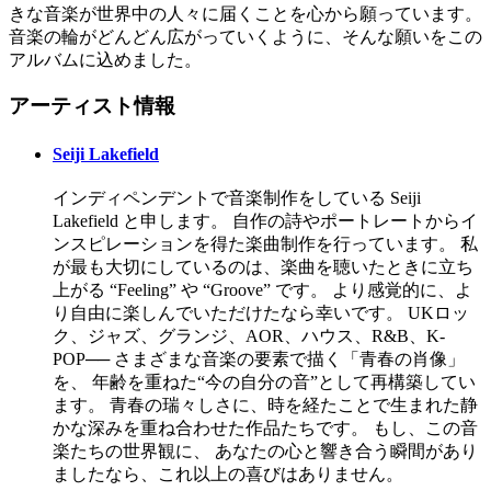
きな音楽が世界中の人々に届くことを心から願っています。
音楽の輪がどんどん広がっていくように、そんな願いをこの
アルバムに込めました。
アーティスト情報
Seiji Lakefield
インディペンデントで音楽制作をしている Seiji
Lakefield と申します。 自作の詩やポートレートからイ
ンスピレーションを得た楽曲制作を行っています。 私
が最も大切にしているのは、楽曲を聴いたときに立ち
上がる “Feeling” や “Groove” です。 より感覚的に、よ
り自由に楽しんでいただけたなら幸いです。 UKロッ
ク、ジャズ、グランジ、AOR、ハウス、R&B、K-
POP── さまざまな音楽の要素で描く「青春の肖像」
を、 年齢を重ねた“今の自分の音”として再構築してい
ます。 青春の瑞々しさに、時を経たことで生まれた静
かな深みを重ね合わせた作品たちです。 もし、この音
楽たちの世界観に、 あなたの心と響き合う瞬間があり
ましたなら、これ以上の喜びはありません。