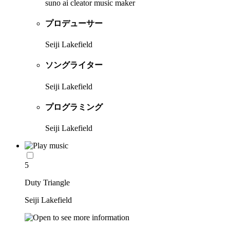
suno ai cleator music maker
プロデューサー
Seiji Lakefield
ソングライター
Seiji Lakefield
プログラミング
Seiji Lakefield
5
Duty Triangle
Seiji Lakefield