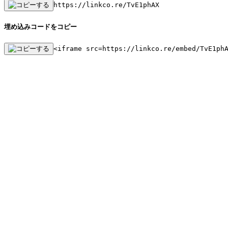
https://linkco.re/TvE1phAX
埋め込みコードをコピー
<iframe src=https://linkco.re/embed/TvE1ph