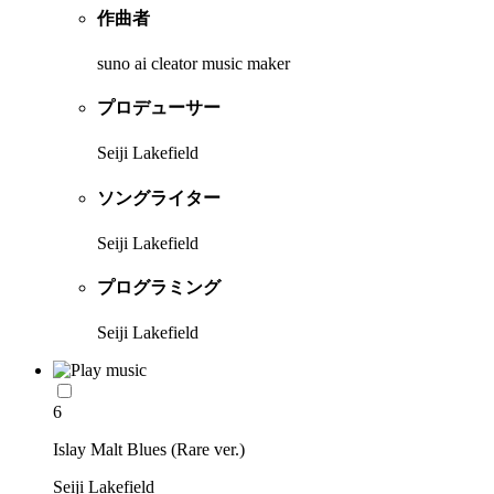
作曲者
suno ai cleator music maker
プロデューサー
Seiji Lakefield
ソングライター
Seiji Lakefield
プログラミング
Seiji Lakefield
6
Islay Malt Blues (Rare ver.)
Seiji Lakefield