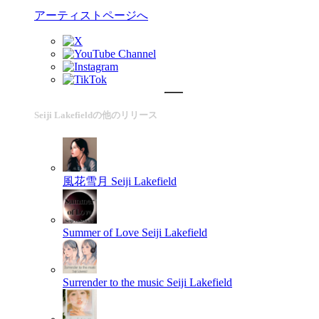
アーティストページへ
Seiji Lakefieldの他のリリース
風花雪月
Seiji Lakefield
Summer of Love
Seiji Lakefield
Surrender to the music
Seiji Lakefield